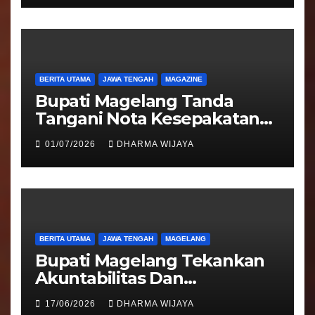
BERITA UTAMA
JAWA TENGAH
MAGAZINE
Bupati Magelang Tanda
Tangani Nota Kesepakatan
Pengalihan Pelayanan
01/07/2026
DHARMA WIJAYA
Regident Di Kecamatan
Bandongan
BERITA UTAMA
JAWA TENGAH
MAGELANG
Bupati Magelang Tekankan
Akuntabilitas Dan
Tranparansi Pengelolaan
17/06/2026
DHARMA WIJAYA
Bantuan Keuangan Parpol