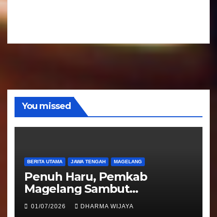
a
d
r
i
A
o
u
d
i
o
You missed
BERITA UTAMA
JAWA TENGAH
MAGELANG
Penuh Haru, Pemkab
Magelang Sambut
Kepulangan Jemaah Haji
01/07/2026
DHARMA WIJAYA
Kloter 81