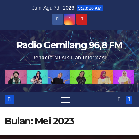
S
Jum. Agu 7th, 2026
9:23:19 AM
k
i
p
t
Radio Gemilang 96,8 FM
o
Jendela Musik Dan Informasi
c
o
n
t
e
n
t
Bulan:
Mei 2023