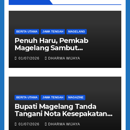
BERITA UTAMA
JAWA TENGAH
MAGELANG
Penuh Haru, Pemkab
Magelang Sambut
Kepulangan Jemaah Haji
01/07/2026
DHARMA WIJAYA
Kloter 81
BERITA UTAMA
JAWA TENGAH
MAGAZINE
Bupati Magelang Tanda
Tangani Nota Kesepakatan
Pengalihan Pelayanan
01/07/2026
DHARMA WIJAYA
Regident Di Kecamatan