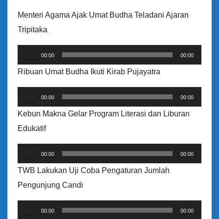
e
Menteri Agama Ajak Umat Budha Teladani Ajaran
o
Tripitaka
P
00:00
00:00
e
Ribuan Umat Budha Ikuti Kirab Pujayatra
m
P
u
00:00
00:00
e
t
Kebun Makna Gelar Program Literasi dan Liburan
m
a
Edukatif
u
r
P
t
A
00:00
00:00
e
a
u
TWB Lakukan Uji Coba Pengaturan Jumlah
m
r
d
Pengunjung Candi
u
A
i
P
t
u
00:00
00:00
o