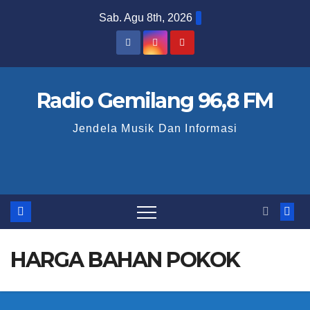
S
Sab. Agu 8th, 2026
k
i
p
t
Radio Gemilang 96,8 FM
o
Jendela Musik Dan Informasi
c
o
n
t
e
n
HARGA BAHAN POKOK
t