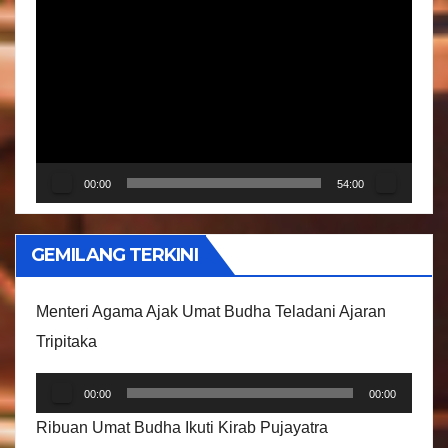
P
e
m
u
t
a
r
00:00
54:00
V
i
GEMILANG TERKINI
d
e
Menteri Agama Ajak Umat Budha Teladani Ajaran
o
Tripitaka
P
00:00
00:00
e
Ribuan Umat Budha Ikuti Kirab Pujayatra
m