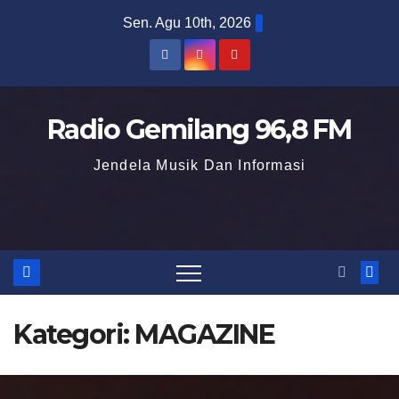
S
Sen. Agu 10th, 2026
k
i
p
t
Radio Gemilang 96,8 FM
o
Jendela Musik Dan Informasi
c
o
n
t
e
n
Kategori:
MAGAZINE
t