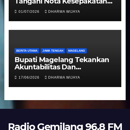
Tangani Nota Kesepakatan
Pengalihan Pelayanan
01/07/2026
DHARMA WIJAYA
Regident Di Kecamatan
Bandongan
BERITA UTAMA
JAWA TENGAH
MAGELANG
Bupati Magelang Tekankan
Akuntabilitas Dan
Tranparansi Pengelolaan
17/06/2026
DHARMA WIJAYA
Bantuan Keuangan Parpol
Radio Gemilang 96,8 FM