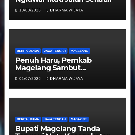
Guyub Rukun, Catur Hardono
10/08/2026
DHARMA WIJAYA
: Angkat Potensi Desa
BERITA UTAMA
JAWA TENGAH
MAGELANG
Penuh Haru, Pemkab
Magelang Sambut
Kepulangan Jemaah Haji
01/07/2026
DHARMA WIJAYA
Kloter 81
BERITA UTAMA
JAWA TENGAH
MAGAZINE
Bupati Magelang Tanda