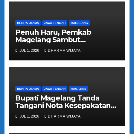
BERITA UTAMA
JAWA TENGAH
MAGELANG
Penuh Haru, Pemkab
Magelang Sambut
Kepulangan Jemaah Haji
JUL 1, 2026
DHARMA WIJAYA
Kloter 81
BERITA UTAMA
JAWA TENGAH
MAGAZINE
Bupati Magelang Tanda
Tangani Nota Kesepakatan
Pengalihan Pelayanan
JUL 1, 2026
DHARMA WIJAYA
Regident Di Kecamatan
Bandongan