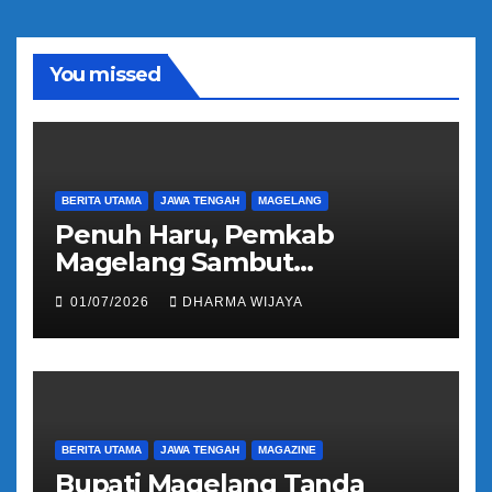
i
o
You missed
BERITA UTAMA
JAWA TENGAH
MAGELANG
Penuh Haru, Pemkab
Magelang Sambut
Kepulangan Jemaah Haji
01/07/2026
DHARMA WIJAYA
Kloter 81
BERITA UTAMA
JAWA TENGAH
MAGAZINE
Bupati Magelang Tanda