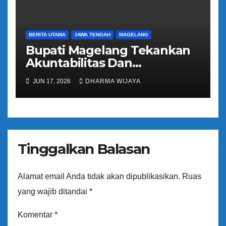
BERITA UTAMA
JAWA TENGAH
MAGELANG
Bupati Magelang Tekankan
Akuntabilitas Dan
Tranparansi Pengelolaan
JUN 17, 2026
DHARMA WIJAYA
Bantuan Keuangan Parpol
Tinggalkan Balasan
Alamat email Anda tidak akan dipublikasikan.
Ruas
yang wajib ditandai
*
Komentar
*