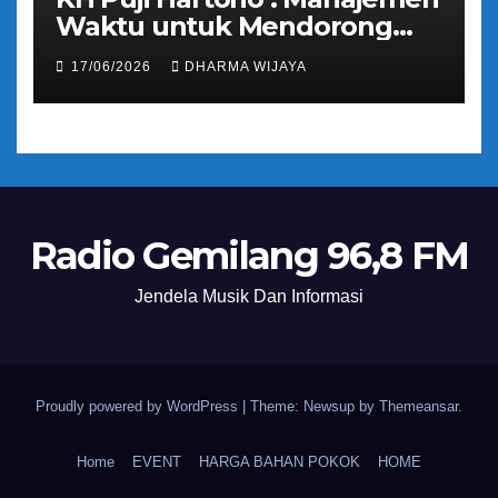
Waktu untuk Mendorong
Umat Semakin Baik
17/06/2026
DHARMA WIJAYA
Radio Gemilang 96,8 FM
Jendela Musik Dan Informasi
Proudly powered by WordPress
|
Theme: Newsup by
Themeansar
.
Home
EVENT
HARGA BAHAN POKOK
HOME