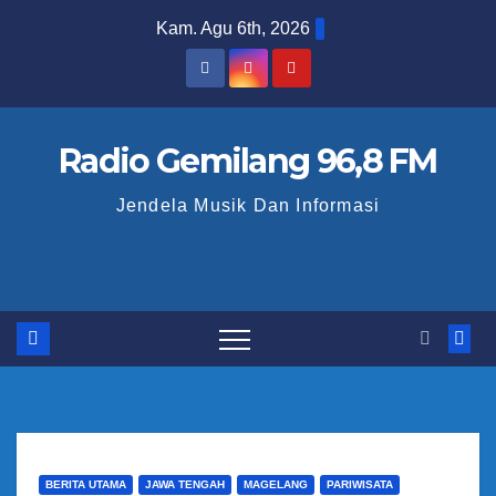
S
Kam. Agu 6th, 2026
k
i
p
t
Radio Gemilang 96,8 FM
o
Jendela Musik Dan Informasi
c
o
n
t
e
n
t
BERITA UTAMA
JAWA TENGAH
MAGELANG
PARIWISATA