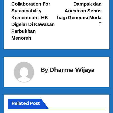
Collaboration For
Dampak dan
a
Sustainability
Ancaman Serius
v
Kementrian LHK
bagi Generasi Muda
Digelar Di Kawasan
i
Perbukitan
g
Menoreh
a
s
By
Dharma Wijaya
i
p
o
s
Related Post