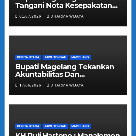
Tangani Nota Kesepakatan
Pengalihan Pelayanan
01/07/2026
DHARMA WIJAYA
Regident Di Kecamatan
Bandongan
BERITA UTAMA
JAWA TENGAH
MAGELANG
Bupati Magelang Tekankan
Akuntabilitas Dan
Tranparansi Pengelolaan
17/06/2026
DHARMA WIJAYA
Bantuan Keuangan Parpol
BERITA UTAMA
JAWA TENGAH
MAGELANG
KH Puji Hartono : Manajemen