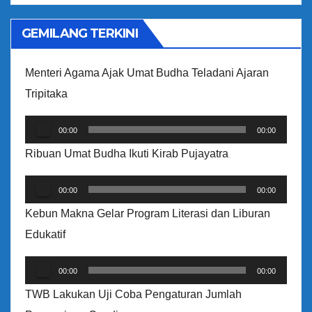
V
i
GEMILANG TERKINI
d
e
Menteri Agama Ajak Umat Budha Teladani Ajaran
o
Tripitaka
P
00:00
00:00
e
Ribuan Umat Budha Ikuti Kirab Pujayatra
m
P
u
00:00
00:00
e
t
Kebun Makna Gelar Program Literasi dan Liburan
m
a
Edukatif
u
r
P
t
A
00:00
00:00
e
a
u
TWB Lakukan Uji Coba Pengaturan Jumlah
m
r