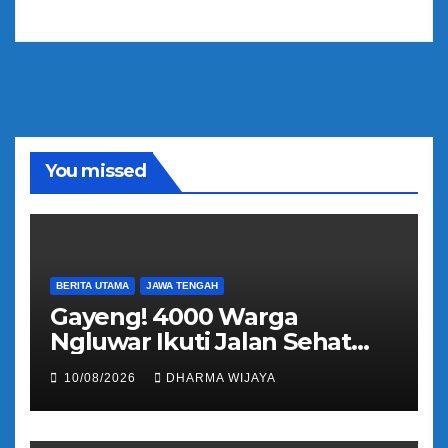
r
i
A
o
u
d
i
o
You missed
BERITA UTAMA
JAWA TENGAH
Gayeng! 4000 Warga
Ngluwar Ikuti Jalan Sehat
Guyub Rukun, Catur Hardono
10/08/2026
DHARMA WIJAYA
: Angkat Potensi Desa