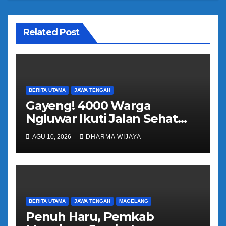
s
Related Post
BERITA UTAMA
JAWA TENGAH
Gayeng! 4000 Warga
Ngluwar Ikuti Jalan Sehat
Guyub Rukun, Catur
AGU 10, 2026
DHARMA WIJAYA
Hardono : Angkat Potensi
Desa
BERITA UTAMA
JAWA TENGAH
MAGELANG
Penuh Haru, Pemkab