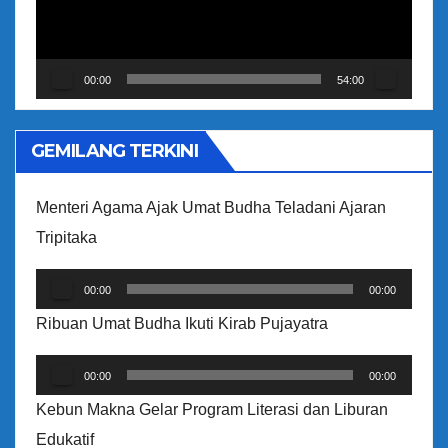
t
a
r
00:00
54:00
V
i
GEMILANG TERKINI
d
e
Menteri Agama Ajak Umat Budha Teladani Ajaran
o
Tripitaka
P
00:00
00:00
e
Ribuan Umat Budha Ikuti Kirab Pujayatra
m
P
u
00:00
00:00
e
t
Kebun Makna Gelar Program Literasi dan Liburan
m
a
Edukatif