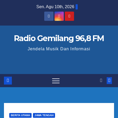
S
Sen. Agu 10th, 2026
k
i
p
t
Radio Gemilang 96,8 FM
o
Jendela Musik Dan Informasi
c
o
n
t
e
n
t
BERITA UTAMA
JAWA TENGAH