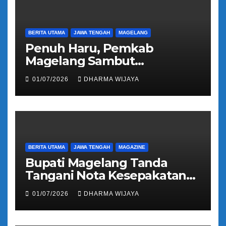
BERITA UTAMA
JAWA TENGAH
MAGELANG
Penuh Haru, Pemkab
Magelang Sambut
Kepulangan Jemaah Haji
01/07/2026
DHARMA WIJAYA
Kloter 81
BERITA UTAMA
JAWA TENGAH
MAGAZINE
Bupati Magelang Tanda
Tangani Nota Kesepakatan
Pengalihan Pelayanan
01/07/2026
DHARMA WIJAYA
Regident Di Kecamatan
Bandongan