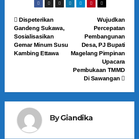
N
Dispeterikan
Wujudkan
Gandeng Sukawa,
Percepatan
a
Sosialisasikan
Pembangunan
v
Gemar Minum Susu
Desa, PJ Bupati
Kambing Ettawa
Magelang Pimpinan
i
Upacara
g
Pembukaan TMMD
Di Sawangan
a
s
i
By
Giandika
p
o