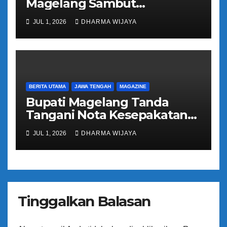
Magelang Sambut
Kepulangan Jemaah Haji
JUL 1, 2026
DHARMA WIJAYA
Kloter 81
BERITA UTAMA
JAWA TENGAH
MAGAZINE
Bupati Magelang Tanda
Tangani Nota Kesepakatan
Pengalihan Pelayanan
JUL 1, 2026
DHARMA WIJAYA
Regident Di Kecamatan
Bandongan
Tinggalkan Balasan