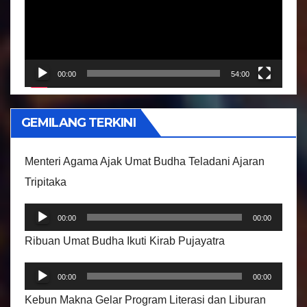
u
t
a
r
00:00
54:00
V
i
GEMILANG TERKINI
d
e
Menteri Agama Ajak Umat Budha Teladani Ajaran
o
Tripitaka
P
00:00
00:00
e
Ribuan Umat Budha Ikuti Kirab Pujayatra
m
P
u
00:00
00:00
e
t
Kebun Makna Gelar Program Literasi dan Liburan