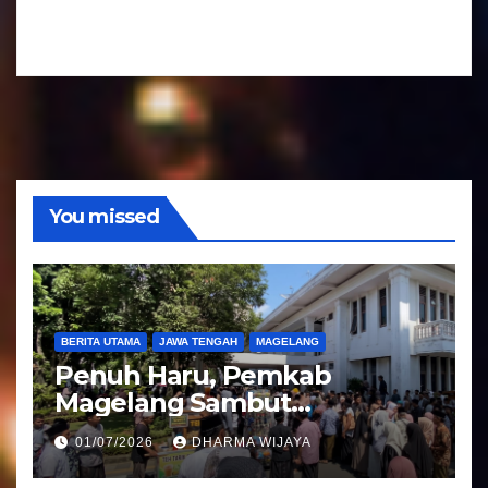
d
r
i
A
o
u
d
i
o
You missed
BERITA UTAMA
JAWA TENGAH
MAGELANG
Penuh Haru, Pemkab
Magelang Sambut
Kepulangan Jemaah Haji
01/07/2026
DHARMA WIJAYA
Kloter 81