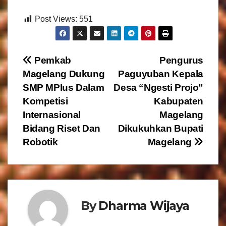
Post Views:
551
N
Pemkab
Pengurus
Magelang Dukung
Paguyuban Kepala
a
SMP MPlus Dalam
Desa “Ngesti Projo”
v
Kompetisi
Kabupaten
Internasional
Magelang
i
Bidang Riset Dan
Dikukuhkan Bupati
g
Robotik
Magelang
a
s
By
Dharma Wijaya
i