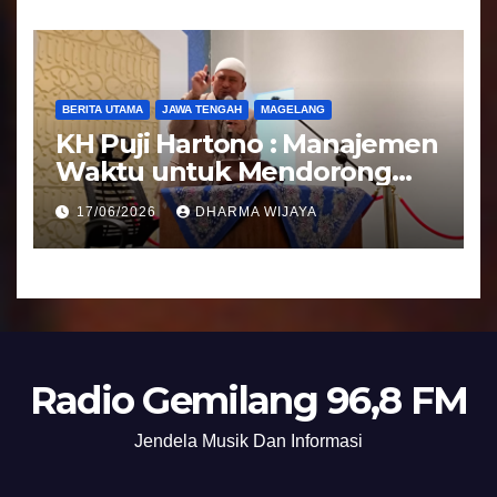
BERITA UTAMA
JAWA TENGAH
MAGELANG
KH Puji Hartono : Manajemen
Waktu untuk Mendorong
Umat Semakin Baik
17/06/2026
DHARMA WIJAYA
Radio Gemilang 96,8 FM
Jendela Musik Dan Informasi