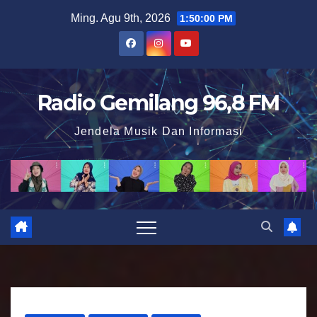
S
Ming. Agu 9th, 2026
1:50:01 PM
k
i
p
t
Radio Gemilang 96,8 FM
o
Jendela Musik Dan Informasi
c
o
n
t
e
n
t