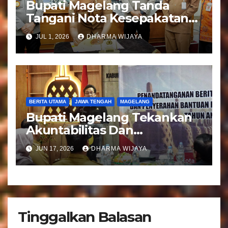
Bupati Magelang Tanda
Tangani Nota Kesepakatan
Pengalihan Pelayanan
JUL 1, 2026
DHARMA WIJAYA
Regident Di Kecamatan
Bandongan
BERITA UTAMA
JAWA TENGAH
MAGELANG
Bupati Magelang Tekankan
Akuntabilitas Dan
Tranparansi Pengelolaan
JUN 17, 2026
DHARMA WIJAYA
Bantuan Keuangan Parpol
Tinggalkan Balasan