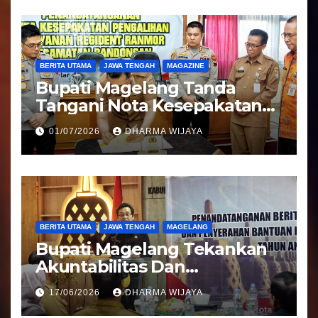
BERITA UTAMA
JAWA TENGAH
MAGAZINE
Bupati Magelang Tanda
Tangani Nota Kesepakatan
Pengalihan Pelayanan
01/07/2026
DHARMA WIJAYA
Regident Di Kecamatan
Bandongan
BERITA UTAMA
JAWA TENGAH
MAGELANG
Bupati Magelang Tekankan
Akuntabilitas Dan
Tranparansi Pengelolaan
17/06/2026
DHARMA WIJAYA
Bantuan Keuangan Parpol