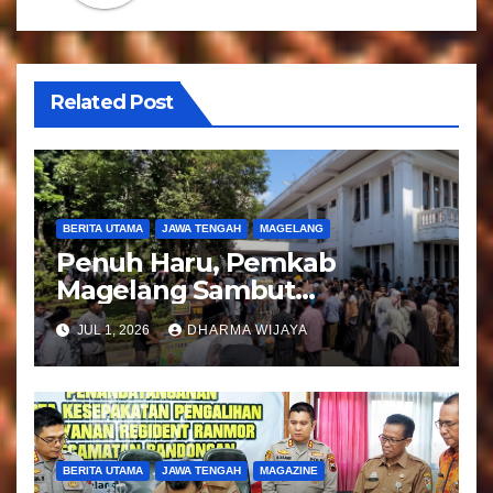
p
o
s
Related Post
BERITA UTAMA
JAWA TENGAH
MAGELANG
Penuh Haru, Pemkab
Magelang Sambut
Kepulangan Jemaah Haji
JUL 1, 2026
DHARMA WIJAYA
Kloter 81
BERITA UTAMA
JAWA TENGAH
MAGAZINE