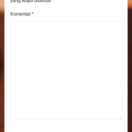
yang wajib ditandai
*
Komentar
*