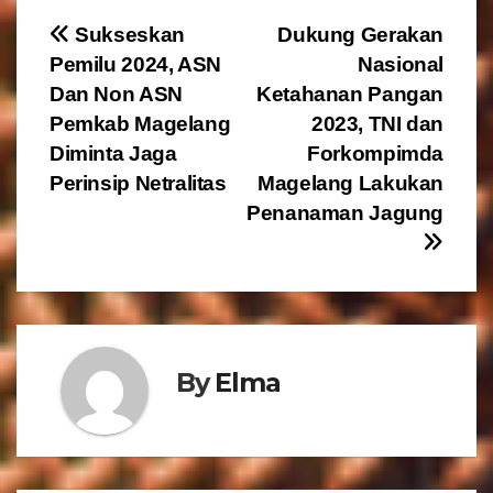
N
Sukseskan
Dukung Gerakan
Pemilu 2024, ASN
Nasional
a
Dan Non ASN
Ketahanan Pangan
v
Pemkab Magelang
2023, TNI dan
Diminta Jaga
Forkompimda
i
Perinsip Netralitas
Magelang Lakukan
g
Penanaman Jagung
a
s
i
By
Elma
p
o