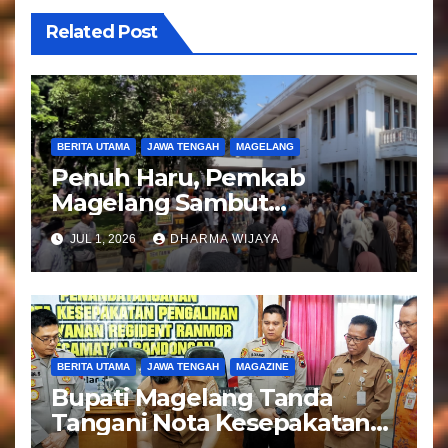
s
Related Post
BERITA UTAMA
JAWA TENGAH
MAGELANG
Penuh Haru, Pemkab
Magelang Sambut
Kepulangan Jemaah Haji
JUL 1, 2026
DHARMA WIJAYA
Kloter 81
BERITA UTAMA
JAWA TENGAH
MAGAZINE
Bupati Magelang Tanda
Tangani Nota Kesepakatan
Pengalihan Pelayanan