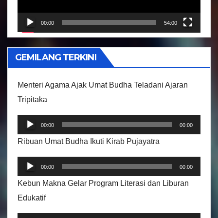
a
r
00:00
54:00
V
i
GEMILANG TERKINI
d
e
Menteri Agama Ajak Umat Budha Teladani Ajaran
o
Tripitaka
P
00:00
00:00
e
Ribuan Umat Budha Ikuti Kirab Pujayatra
m
P
u
00:00
00:00
e
t
Kebun Makna Gelar Program Literasi dan Liburan
m
a
Edukatif
u
r