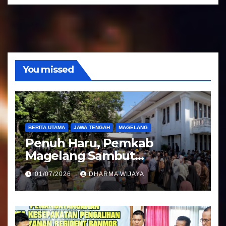
o
u
d
i
o
You missed
BERITA UTAMA
JAWA TENGAH
MAGELANG
Penuh Haru, Pemkab
Magelang Sambut
Kepulangan Jemaah Haji
01/07/2026
DHARMA WIJAYA
Kloter 81