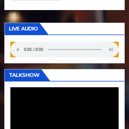
LIVE AUDIO
TALKSHOW
P
e
m
u
t