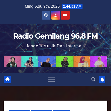
S
Ming. Agu 9th, 2026
2:44:52 AM
k
i
p
t
Radio Gemilang 96,8 FM
o
Jendela Musik Dan Informasi
c
o
n
t
e
n
t