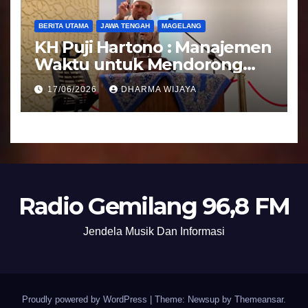
BERITA UTAMA
JAWA TENGAH
MAGELANG
KH Puji Hartono : Manajemen
Waktu untuk Mendorong
Umat Semakin Baik
17/06/2026
DHARMA WIJAYA
Radio Gemilang 96,8 FM
Jendela Musik Dan Informasi
Proudly powered by WordPress
|
Theme: Newsup by
Themeansar
.