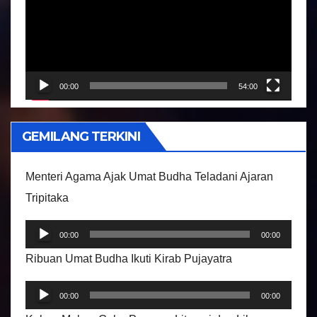
m
s
u
t
a
r
00:00
54:00
V
i
GEMILANG TERKINI
d
e
Menteri Agama Ajak Umat Budha Teladani Ajaran
o
Tripitaka
P
00:00
00:00
e
Ribuan Umat Budha Ikuti Kirab Pujayatra
m
P
u
00:00
00:00
e
t