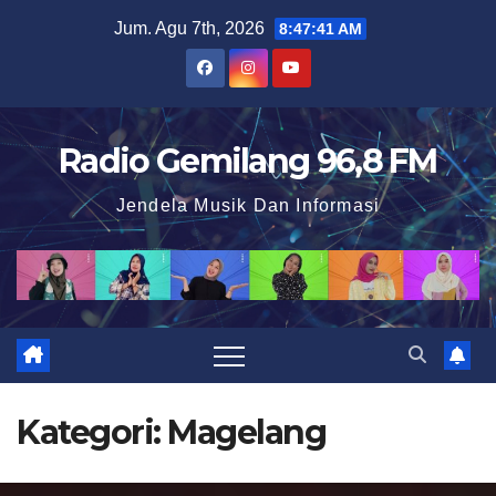
S
Jum. Agu 7th, 2026
8:47:42 AM
k
i
p
t
Radio Gemilang 96,8 FM
o
Jendela Musik Dan Informasi
c
o
n
t
e
n
t
Kategori:
Magelang