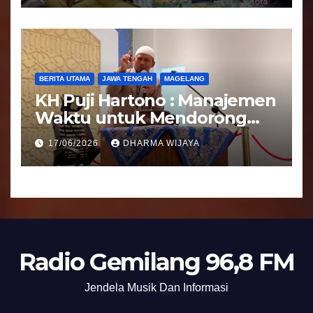
BERITA UTAMA
JAWA TENGAH
MAGELANG
KH Puji Hartono : Manajemen
Waktu untuk Mendorong
Umat Semakin Baik
17/06/2026
DHARMA WIJAYA
Radio Gemilang 96,8 FM
Jendela Musik Dan Informasi