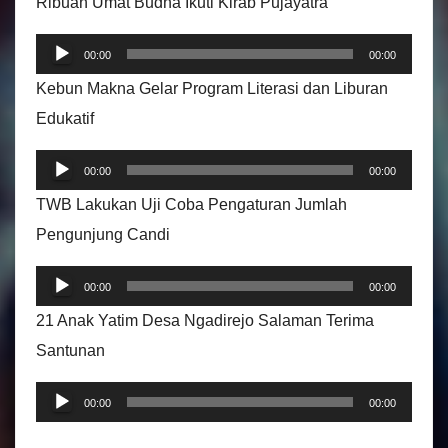
Ribuan Umat Budha Ikuti Kirab Pujayatra
m
P
u
00:00
00:00
e
t
Kebun Makna Gelar Program Literasi dan Liburan
m
a
Edukatif
u
r
P
t
A
00:00
00:00
e
a
u
TWB Lakukan Uji Coba Pengaturan Jumlah
m
r
d
Pengunjung Candi
u
A
i
P
t
u
00:00
00:00
o
e
a
d
21 Anak Yatim Desa Ngadirejo Salaman Terima
m
r
i
Santunan
u
A
o
P
t
u
00:00
00:00
e
a
d