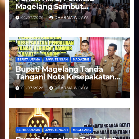
Magelang Sambut
Kepulangan Jemaah Haji
01/07/2026
DHARMA WIJAYA
Kloter 81
BERITA UTAMA
JAWA TENGAH
MAGAZINE
Bupati Magelang Tanda
Tangani Nota Kesepakatan
Pengalihan Pelayanan
01/07/2026
DHARMA WIJAYA
Regident Di Kecamatan
Bandongan
BERITA UTAMA
JAWA TENGAH
MAGELANG