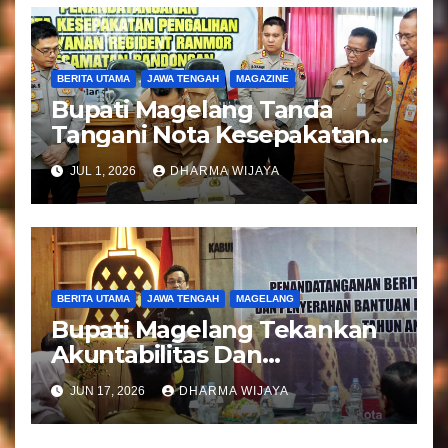
BERITA UTAMA
JAWA TENGAH
MAGAZINE
Bupati Magelang Tanda
Tangani Nota Kesepakatan
Pengalihan Pelayanan
JUL 1, 2026
DHARMA WIJAYA
Regident Di Kecamatan
Bandongan
BERITA UTAMA
JAWA TENGAH
MAGELANG
Bupati Magelang Tekankan
Akuntabilitas Dan
Tranparansi Pengelolaan
JUN 17, 2026
DHARMA WIJAYA
Bantuan Keuangan Parpol