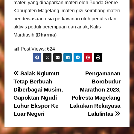
materi yang dipaparkan materi oleh Bunda Genre
Kabupaten Magelang, materi gizi seimbang materi
pendewasaan usia perkawinan oleh penulis dan
aktivis peduli perempuan dan anak, Kalis
Mardiasih.(
Dharma
)
Post Views:
624
N
Salak Nglumut
Pengamanan
Tetap Berbuah
Borobudur
a
Diberbagai Musim,
Marathon 2023,
v
Gapoktan Ngudi
Polresta Magelang
Luhur Ekspor Ke
Lakukan Rekayasa
i
Luar Negeri
Lalulintas
g