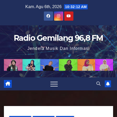
S
Kam. Agu 6th, 2026
10:32:13 AM
k
i
p
t
Radio Gemilang 96,8 FM
o
Jendela Musik Dan Informasi
c
o
n
t
e
n
t