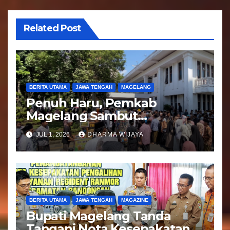
Related Post
BERITA UTAMA
JAWA TENGAH
MAGELANG
Penuh Haru, Pemkab
Magelang Sambut
Kepulangan Jemaah Haji
JUL 1, 2026
DHARMA WIJAYA
Kloter 81
BERITA UTAMA
JAWA TENGAH
MAGAZINE
Bupati Magelang Tanda
Tangani Nota Kesepakatan