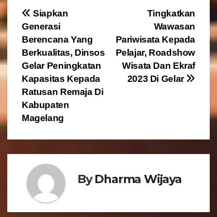
N
Siapkan
Tingkatkan
Generasi
Wawasan
a
Berencana Yang
Pariwisata Kepada
v
Berkualitas, Dinsos
Pelajar, Roadshow
Gelar Peningkatan
Wisata Dan Ekraf
i
Kapasitas Kepada
2023 Di Gelar
g
Ratusan Remaja Di
Kabupaten
a
Magelang
s
i
p
By
Dharma Wijaya
o
s