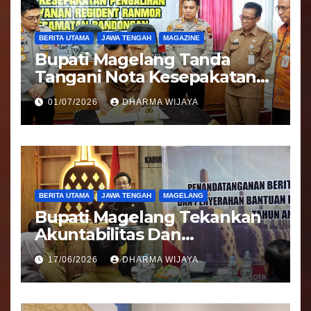
BERITA UTAMA
JAWA TENGAH
MAGAZINE
Bupati Magelang Tanda
Tangani Nota Kesepakatan
Pengalihan Pelayanan
01/07/2026
DHARMA WIJAYA
Regident Di Kecamatan
Bandongan
BERITA UTAMA
JAWA TENGAH
MAGELANG
Bupati Magelang Tekankan
Akuntabilitas Dan
Tranparansi Pengelolaan
17/06/2026
DHARMA WIJAYA
Bantuan Keuangan Parpol