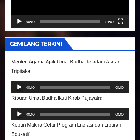
t
a
r
00:00
54:00
V
i
GEMILANG TERKINI
d
e
Menteri Agama Ajak Umat Budha Teladani Ajaran
o
Tripitaka
P
00:00
00:00
e
Ribuan Umat Budha Ikuti Kirab Pujayatra
m
P
u
00:00
00:00
e
t
Kebun Makna Gelar Program Literasi dan Liburan
m
a
Edukatif