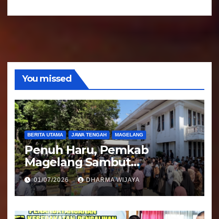
A
o
u
d
i
o
You missed
BERITA UTAMA
JAWA TENGAH
MAGELANG
Penuh Haru, Pemkab
Magelang Sambut
Kepulangan Jemaah Haji
01/07/2026
DHARMA WIJAYA
Kloter 81