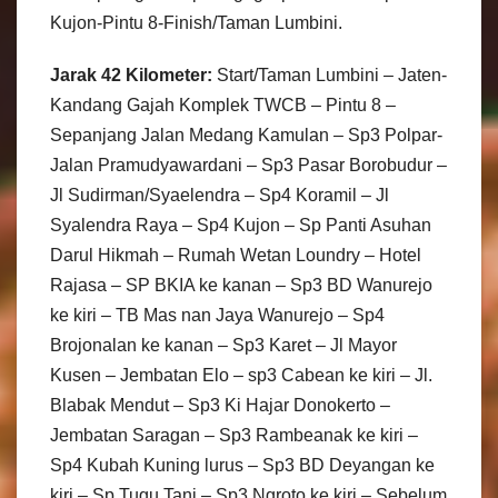
Kujon-Pintu 8-Finish/Taman Lumbini.
Jarak 42 Kilometer:
Start/Taman Lumbini – Jaten-
Kandang Gajah Komplek TWCB – Pintu 8 –
Sepanjang Jalan Medang Kamulan – Sp3 Polpar-
Jalan Pramudyawardani – Sp3 Pasar Borobudur –
Jl Sudirman/Syaelendra – Sp4 Koramil – Jl
Syalendra Raya – Sp4 Kujon – Sp Panti Asuhan
Darul Hikmah – Rumah Wetan Loundry – Hotel
Rajasa – SP BKIA ke kanan – Sp3 BD Wanurejo
ke kiri – TB Mas nan Jaya Wanurejo – Sp4
Brojonalan ke kanan – Sp3 Karet – Jl Mayor
Kusen – Jembatan Elo – sp3 Cabean ke kiri – Jl.
Blabak Mendut – Sp3 Ki Hajar Donokerto –
Jembatan Saragan – Sp3 Rambeanak ke kiri –
Sp4 Kubah Kuning lurus – Sp3 BD Deyangan ke
kiri – Sp Tugu Tani – Sp3 Ngroto ke kiri – Sebelum