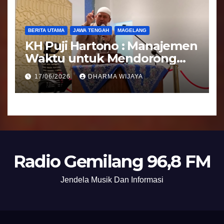
BERITA UTAMA
JAWA TENGAH
MAGELANG
KH Puji Hartono : Manajemen
Waktu untuk Mendorong
Umat Semakin Baik
17/06/2026
DHARMA WIJAYA
Radio Gemilang 96,8 FM
Jendela Musik Dan Informasi