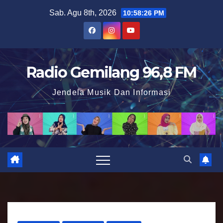
S
Sab. Agu 8th, 2026
10:58:27 PM
k
i
p
t
Radio Gemilang 96,8 FM
o
Jendela Musik Dan Informasi
c
o
n
t
e
n
t