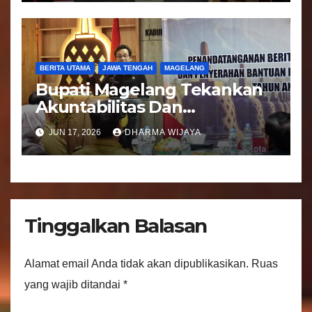
Bandongan
BERITA UTAMA
JAWA TENGAH
MAGELANG
Bupati Magelang Tekankan
Akuntabilitas Dan
Tranparansi Pengelolaan
JUN 17, 2026
DHARMA WIJAYA
Bantuan Keuangan Parpol
Tinggalkan Balasan
Alamat email Anda tidak akan dipublikasikan.
Ruas
yang wajib ditandai
*