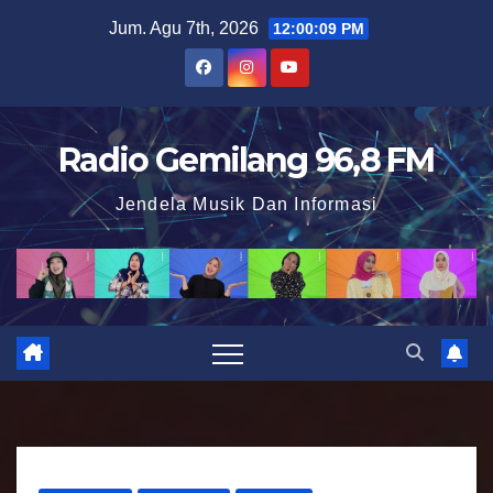
S
Jum. Agu 7th, 2026
12:00:10 PM
k
i
p
t
Radio Gemilang 96,8 FM
o
Jendela Musik Dan Informasi
c
o
n
t
e
n
t