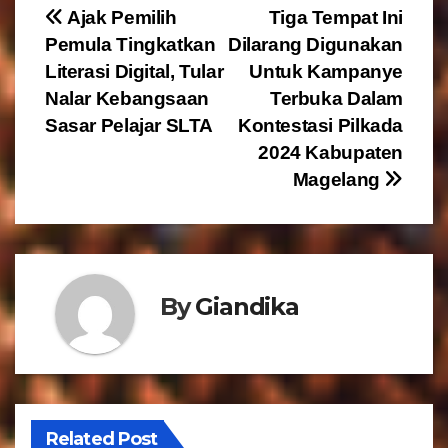
N
Ajak Pemilih
Tiga Tempat Ini
Pemula Tingkatkan
Dilarang Digunakan
a
Literasi Digital, Tular
Untuk Kampanye
v
Nalar Kebangsaan
Terbuka Dalam
Sasar Pelajar SLTA
Kontestasi Pilkada
i
2024 Kabupaten
g
Magelang
a
s
By
Giandika
i
p
o
s
Related Post