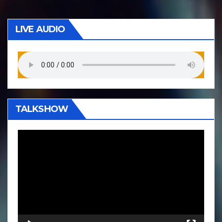
LIVE AUDIO
TALKSHOW
P
e
m
u
t
a