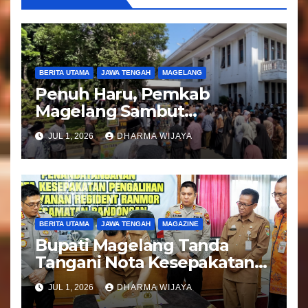
BERITA UTAMA
JAWA TENGAH
MAGELANG
Penuh Haru, Pemkab
Magelang Sambut
Kepulangan Jemaah Haji
JUL 1, 2026
DHARMA WIJAYA
Kloter 81
BERITA UTAMA
JAWA TENGAH
MAGAZINE
Bupati Magelang Tanda
Tangani Nota Kesepakatan
Pengalihan Pelayanan
JUL 1, 2026
DHARMA WIJAYA
Regident Di Kecamatan