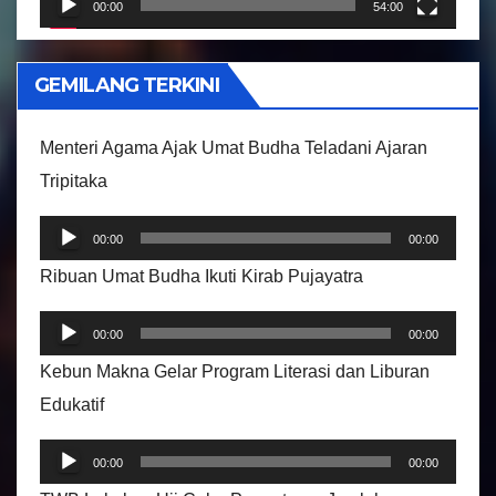
r
00:00
54:00
V
i
GEMILANG TERKINI
d
e
Menteri Agama Ajak Umat Budha Teladani Ajaran
o
Tripitaka
P
00:00
00:00
e
Ribuan Umat Budha Ikuti Kirab Pujayatra
m
P
u
00:00
00:00
e
t
Kebun Makna Gelar Program Literasi dan Liburan
m
a
Edukatif
u
r
P
t
A
00:00
00:00
e
a