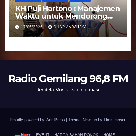
KH Puji Hartono : Manajemen
Waktu untuk Mendorong
Umat Semakin Baik
17/06/2026
DHARMA WIJAYA
Radio Gemilang 96,8 FM
Jendela Musik Dan Informasi
Proudly powered by WordPress
|
Theme: Newsup by
Themeansar
.
Home
EVENT
HARGA BAHAN POKOK
HOME