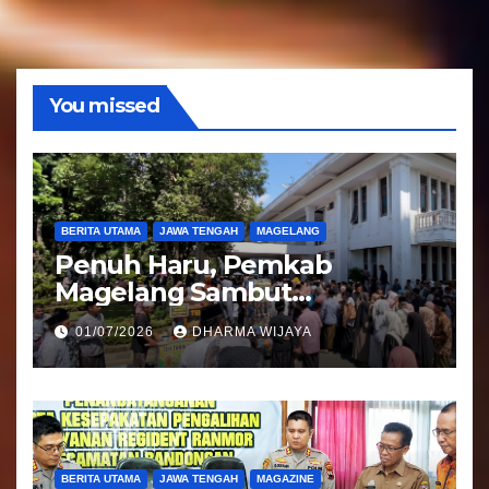
d
i
o
You missed
BERITA UTAMA
JAWA TENGAH
MAGELANG
Penuh Haru, Pemkab
Magelang Sambut
Kepulangan Jemaah Haji
01/07/2026
DHARMA WIJAYA
Kloter 81
BERITA UTAMA
JAWA TENGAH
MAGAZINE