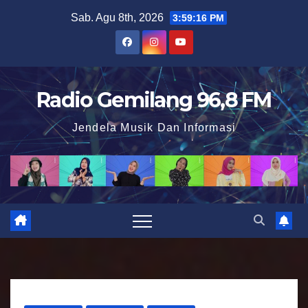
S
Sab. Agu 8th, 2026
3:59:17 PM
k
i
p
t
Radio Gemilang 96,8 FM
o
Jendela Musik Dan Informasi
c
o
n
t
e
n
t