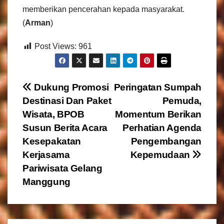
memberikan pencerahan kepada masyarakat.
(
Arman
)
Post Views:
961
N
Dukung Promosi
Peringatan Sumpah
Destinasi Dan Paket
Pemuda,
a
Wisata, BPOB
Momentum Berikan
v
Susun Berita Acara
Perhatian Agenda
Kesepakatan
Pengembangan
i
Kerjasama
Kepemudaan
g
Pariwisata Gelang
Manggung
a
s