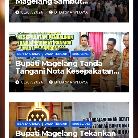
Magelang Sambut
Kepulangan Jemaah Haji
01/07/2026
DHARMA WIJAYA
Kloter 81
BERITA UTAMA
JAWA TENGAH
MAGAZINE
Bupati Magelang Tanda
Tangani Nota Kesepakatan
Pengalihan Pelayanan
01/07/2026
DHARMA WIJAYA
Regident Di Kecamatan
Bandongan
BERITA UTAMA
JAWA TENGAH
MAGELANG
Bupati Magelang Tekankan