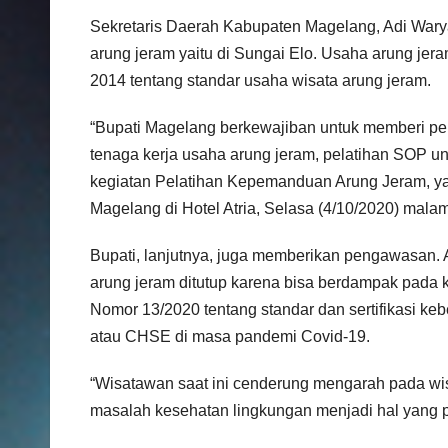
Sekretaris Daerah Kabupaten Magelang, Adi War
arung jeram yaitu di Sungai Elo. Usaha arung jera
2014 tentang standar usaha wisata arung jeram.
“Bupati Magelang berkewajiban untuk memberi pemb
tenaga kerja usaha arung jeram, pelatihan SOP un
kegiatan Pelatihan Kepemanduan Arung Jeram, y
Magelang di Hotel Atria, Selasa (4/10/2020) malam
Bupati, lanjutnya, juga memberikan pengawasan. A
arung jeram ditutup karena bisa berdampak pada 
Nomor 13/2020 tentang standar dan sertifikasi ke
atau CHSE di masa pandemi Covid-19.
“Wisatawan saat ini cenderung mengarah pada wis
masalah kesehatan lingkungan menjadi hal yang p