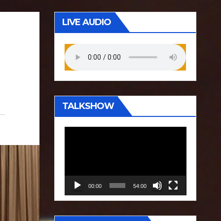
LIVE AUDIO
TALKSHOW
P
e
m
u
00:00
54:00
t
a