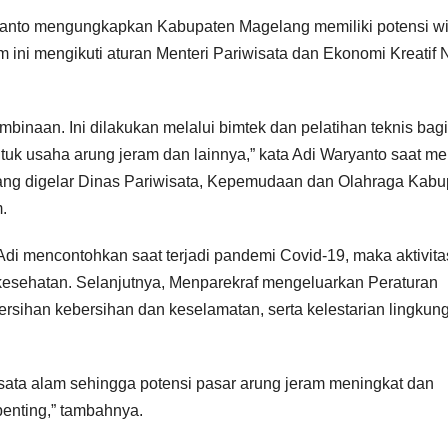
yanto mengungkapkan Kabupaten Magelang memiliki potensi wi
m ini mengikuti aturan Menteri Pariwisata dan Ekonomi Kreatif 
inaan. Ini dilakukan melalui bimtek dan pelatihan teknis bagi
tuk usaha arung jeram dan lainnya,” kata Adi Waryanto saat me
ang digelar Dinas Pariwisata, Kepemudaan dan Olahraga Kabu
.
di mencontohkan saat terjadi pandemi Covid-19, maka aktivita
kesehatan. Selanjutnya, Menparekraf mengeluarkan Peraturan
bersihan kebersihan dan keselamatan, serta kelestarian lingkun
ata alam sehingga potensi pasar arung jeram meningkat dan
enting,” tambahnya.