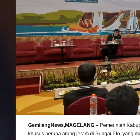
GemilangNews,MAGELANG
– Pemerintah Kabup
khusus berupa arung jeram di Sungai Elo, yang mer