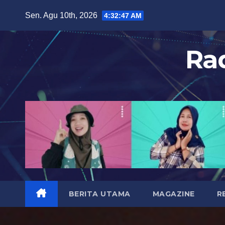
S
Sen. Agu 10th, 2026
4:32:49 AM
k
i
Ra
p
t
o
c
o
n
t
e
n
t
BERITA UTAMA
MAGAZINE
R