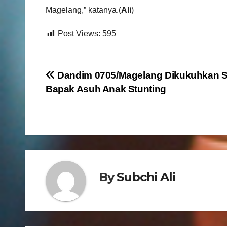
Magelang,” katanya.(
Ali
)
Post Views:
595
N
Dandim 0705/Magelang Dikukuhkan S
Bapak Asuh Anak Stunting
a
v
i
g
By
Subchi Ali
a
s
i