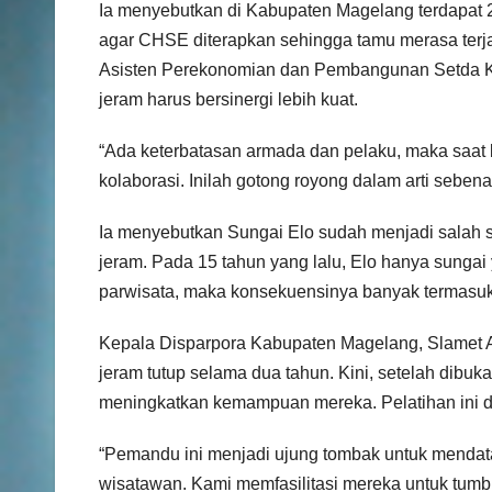
Ia menyebutkan di Kabupaten Magelang terdapat 2
agar CHSE diterapkan sehingga tamu merasa terja
Asisten Perekonomian dan Pembangunan Setda K
jeram harus bersinergi lebih kuat.
“Ada keterbatasan armada dan pelaku, maka saat 
kolaborasi. Inilah gotong royong dalam arti sebena
Ia menyebutkan Sungai Elo sudah menjadi salah 
jeram. Pada 15 tahun yang lalu, Elo hanya sunga
parwisata, maka konsekuensinya banyak termasuk
Kepala Disparpora Kabupaten Magelang, Slamet
jeram tutup selama dua tahun. Kini, setelah dibuk
meningkatkan kemampuan mereka. Pelatihan ini di
“Pemandu ini menjadi ujung tombak untuk mendat
wisatawan. Kami memfasilitasi mereka untuk tumbu