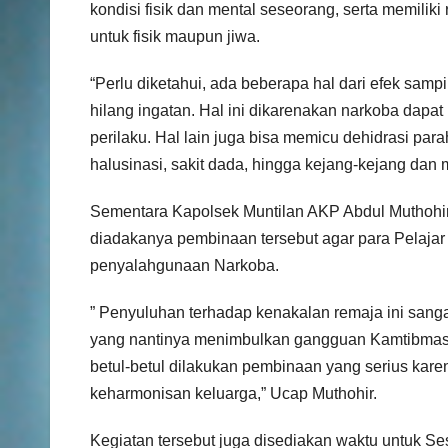
kondisi fisik dan mental seseorang, serta memili
untuk fisik maupun jiwa.
“Perlu diketahui, ada beberapa hal dari efek sa
hilang ingatan. Hal ini dikarenakan narkoba dapa
perilaku. Hal lain juga bisa memicu dehidrasi par
halusinasi, sakit dada, hingga kejang-kejang dan
Sementara Kapolsek Muntilan AKP Abdul Muthohir
diadakanya pembinaan tersebut agar para Pelajar
penyalahgunaan Narkoba.
” Penyuluhan terhadap kenakalan remaja ini sanga
yang nantinya menimbulkan gangguan Kamtibmas d
betul-betul dilakukan pembinaan yang serius kare
keharmonisan keluarga,” Ucap Muthohir.
Kegiatan tersebut juga disediakan waktu untuk Se