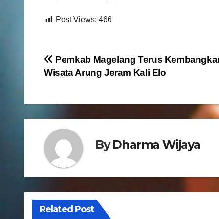
Post Views:
466
N
Pemkab Magelang Terus Kembangka
Wisata Arung Jeram Kali Elo
a
v
i
g
By
Dharma Wijaya
a
s
i
Related Post