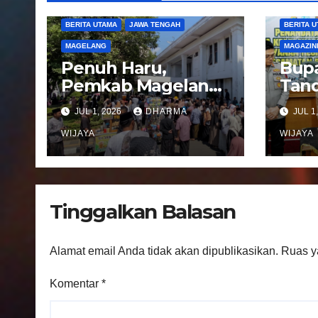
p
BERITA UTAMA
JAWA TENGAH
BERITA 
o
MAGELANG
MAGAZIN
s
Penuh Haru,
Bupa
Pemkab Magelang
Tand
Sambut
Not
JUL 1, 2026
DHARMA
JUL 1
Kepulangan
Peng
Jemaah Haji Kloter
WIJAYA
Pel
WIJAYA
81
Regi
Kec
Ban
Tinggalkan Balasan
Alamat email Anda tidak akan dipublikasikan.
Ruas y
Komentar
*