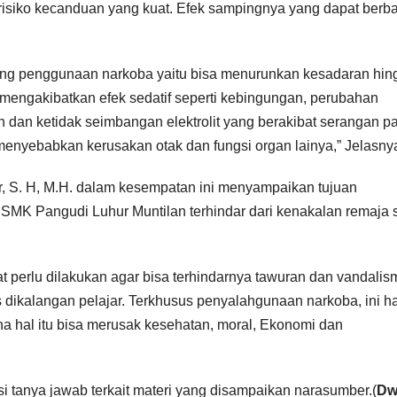
ki risiko kecanduan yang kuat. Efek sampingnya yang dapat ber
mping penggunaan narkoba yaitu bisa menurunkan kesadaran hin
t mengakibatkan efek sedatif seperti kebingungan, perubahan
ah dan ketidak seimbangan elektrolit yang berakibat serangan pa
 menyebabkan kerusakan otak dan fungsi organ lainya,” Jelasny
, S. H, M.H. dalam kesempatan ini menyampaikan tujuan
 SMK Pangudi Luhur Muntilan terhindar dari kenakalan remaja 
t perlu dilakukan agar bisa terhindarnya tawuran dan vandalis
ikalangan pelajar. Terkhusus penyalahgunaan narkoba, ini h
na hal itu bisa merusak kesehatan, moral, Ekonomi dan
si tanya jawab terkait materi yang disampaikan narasumber.(
D