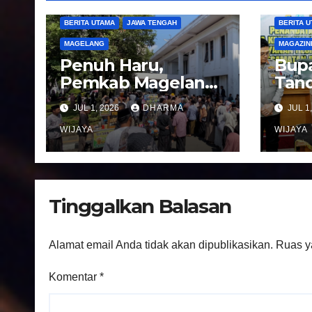
o
BERITA UTAMA
JAWA TENGAH
BERITA 
s
MAGELANG
MAGAZIN
Penuh Haru,
Bupa
Pemkab Magelang
Tand
Sambut
Not
JUL 1, 2026
DHARMA
JUL 1
Kepulangan
Peng
Jemaah Haji Kloter
WIJAYA
Pel
WIJAYA
81
Regi
Kec
Ban
Tinggalkan Balasan
Alamat email Anda tidak akan dipublikasikan.
Ruas y
Komentar
*