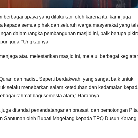
ri berbagai upaya yang dilakukan, oleh karena itu, kami juga
ya kepada semua pihak dan seluruh warga masyarakat yang tel
an dalam rangka pembangunan masjid ini, baik berupa pikir
 pun juga,’’Ungkapnya
njaga atau melestarikan masjid ini, melalui berbagai kegiata
Quran dan hadist. Seperti berdakwah, yang sangat baik untuk
tuk selalu menebarkan salam keteduhan dan kedamaian kepad
 sebagai rahmat bagi semesta alam,’’Harapnya
t juga ditandai penandatanganan prasasti dan pemotongan Pita
han Santunan oleh Bupati Magelang kepada TPQ Dusun Karang