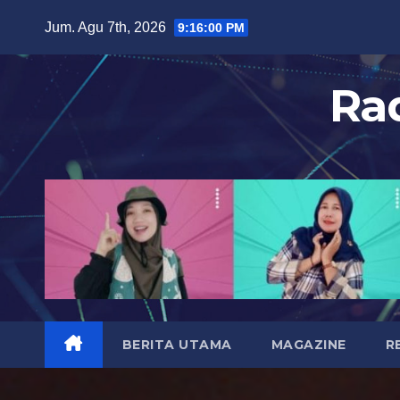
S
Jum. Agu 7th, 2026
9:16:02 PM
k
i
Ra
p
t
o
c
o
n
t
e
n
t
BERITA UTAMA
MAGAZINE
R