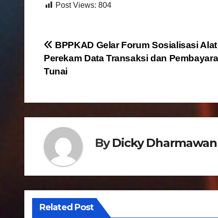
Post Views:
804
N
BPPKAD Gelar Forum Sosialisasi Alat
Perekam Data Transaksi dan Pembayar
a
Tunai
v
i
g
By
Dicky Dharmawan
a
s
i
p
Related Post