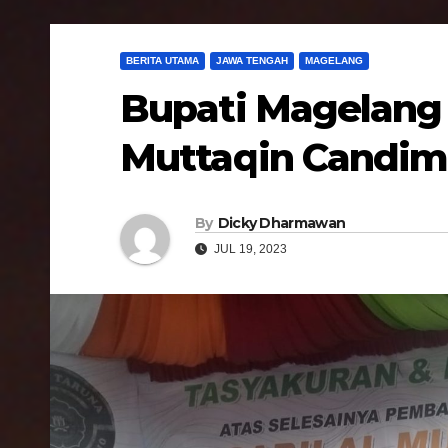
BERITA UTAMA
JAWA TENGAH
MAGELANG
Bupati Magelang 
Muttaqin Candim
By
Dicky Dharmawan
JUL 19, 2023