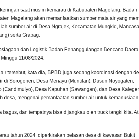
ekeringan saat musim kemarau di Kabupaten Magelang, Badan
ten Magelang akan memanfaatkan sumber mata air yang mem
 adalah sumber air di Desa Ngrajek, Kecamatan Mungkid, Mancas
ang) serta Grabag.
iapsiagaan dan Logistik Badan Penanggulangan Bencana Daera
 Minggu 11/08/2024.
ir tersebut, kata dia, BPBD juga sedang koordinasi dengan d
 air di Sorogenen, Desa Menayu (Muntilan), Dusun Noyogaten,
o (Candimulyo), Desa Kapuhan (Sawangan), dan Desa Kalege
ah desa, mengenai pemanfaatan sumber air untuk kemanusiaan
ya bagus, dan tempatnya bisa dijangkau oleh truck tangki kita. A
.
au tahun 2024, diperkirakan belasan desa di kawasan Bukit