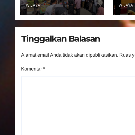
Kepulangan
Peng
Jemaah Haji Kloter
WIJAYA
Pel
WIJAYA
81
Regi
Kec
Ban
Tinggalkan Balasan
Alamat email Anda tidak akan dipublikasikan.
Ruas y
Komentar
*