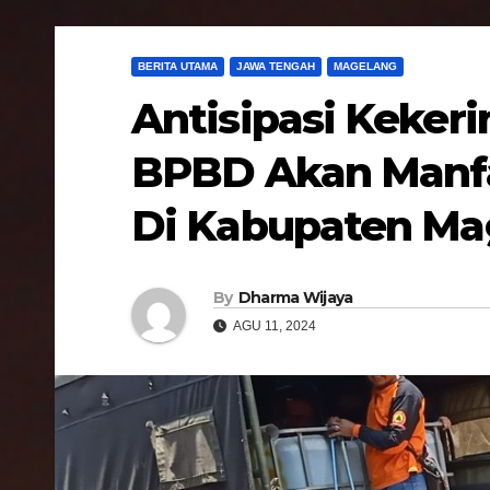
BERITA UTAMA
JAWA TENGAH
MAGELANG
Antisipasi Kekeri
BPBD Akan Manfa
Di Kabupaten Ma
By
Dharma Wijaya
AGU 11, 2024