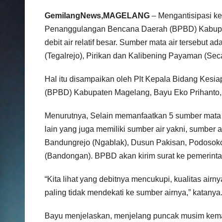
GemilangNews,MAGELANG
– Mengantisipasi k
Penanggulangan Bencana Daerah (BPBD) Kabupa
debit air relatif besar. Sumber mata air tersebut
(Tegalrejo), Pirikan dan Kalibening Payaman (Sec
Hal itu disampaikan oleh Plt Kepala Bidang Kes
(BPBD) Kabupaten Magelang, Bayu Eko Prihanto,
Menurutnya, Selain memanfaatkan 5 sumber mata a
lain yang juga memiliki sumber air yakni, sumber
Bandungrejo (Ngablak), Dusun Pakisan, Podosok
(Bandongan). BPBD akan kirim surat ke pemerint
“Kita lihat yang debitnya mencukupi, kualitas airn
paling tidak mendekati ke sumber airnya,” katanya
Bayu menjelaskan, menjelang puncak musim kemar