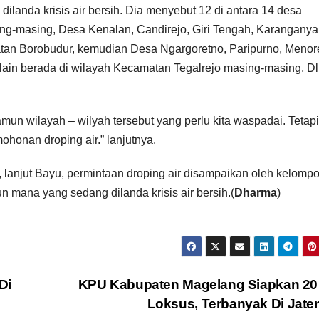
landa krisis air bersih. Dia menyebut 12 di antara 14 desa
g-masing, Desa Kenalan, Candirejo, Giri Tengah, Karanganyar
tan Borobudur, kemudian Desa Ngargoretno, Paripurno, Menor
lain berada di wilayah Kecamatan Tegalrejo masing-masing, D
Namun wilayah – wilyah tersebut yang perlu kita waspadai. Tetapi
honan droping air.” lanjutnya.
 lanjut Bayu, permintaan droping air disampaikan oleh kelomp
n mana yang sedang dilanda krisis air bersih.(
Dharma
)
Di
KPU Kabupaten Magelang Siapkan 20
Loksus, Terbanyak Di Jat