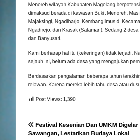
Menoreh wilayah Kabupaten Magelang berpotensi di
dimaksud berada di kawasan Bukit Menoreh. Masin
Majaksingi, Ngadiharjo, Kembanglimus di Kecama
Ngadirejo, dan Krasak (Salaman). Sedang 2 desa 
dan Banyusari.
Kami berharap hal itu (kekeringan) tidak terjadi. 
sejauh ini, belum ada desa yang mengajukan permo
Berdasarkan pengalaman beberapa tahun terakhir,
relawan. Karena mereka lebih tahu desa atau dusu
Post Views:
1,390
N
Festival Kesenian Dan UMKM Digelar 
Sawangan, Lestarikan Budaya Lokal
a