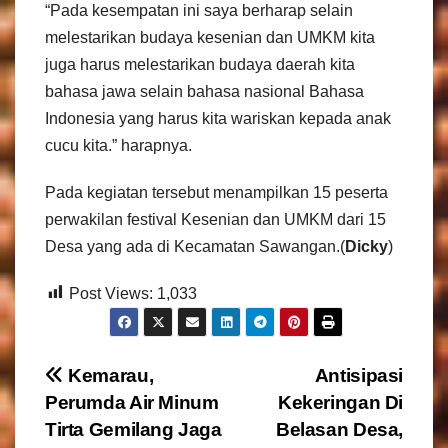
“Pada kesempatan ini saya berharap selain
melestarikan budaya kesenian dan UMKM kita
juga harus melestarikan budaya daerah kita
bahasa jawa selain bahasa nasional Bahasa
Indonesia yang harus kita wariskan kepada anak
cucu kita.” harapnya.
Pada kegiatan tersebut menampilkan 15 peserta
perwakilan festival Kesenian dan UMKM dari 15
Desa yang ada di Kecamatan Sawangan.(
Dicky
)
Post Views:
1,033
N
Kemarau,
Antisipasi
Perumda Air Minum
Kekeringan Di
a
Tirta Gemilang Jaga
Belasan Desa,