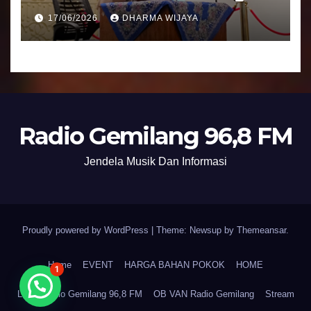
Umat Semakin Baik
17/06/2026
DHARMA WIJAYA
Radio Gemilang 96,8 FM
Jendela Musik Dan Informasi
Proudly powered by WordPress
|
Theme: Newsup by
Themeansar
.
Home
EVENT
HARGA BAHAN POKOK
HOME
1
LPPL Radio Gemilang 96,8 FM
OB VAN Radio Gemilang
Stream