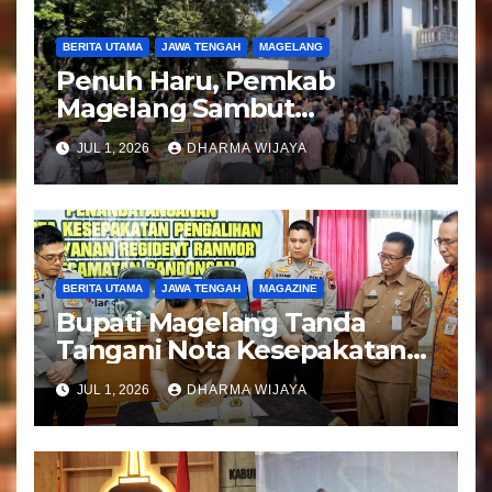
BERITA UTAMA
JAWA TENGAH
MAGELANG
Penuh Haru, Pemkab
Magelang Sambut
Kepulangan Jemaah Haji
JUL 1, 2026
DHARMA WIJAYA
Kloter 81
BERITA UTAMA
JAWA TENGAH
MAGAZINE
Bupati Magelang Tanda
Tangani Nota Kesepakatan
Pengalihan Pelayanan
JUL 1, 2026
DHARMA WIJAYA
Regident Di Kecamatan
Bandongan