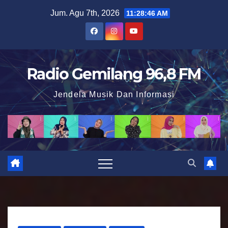
S
Jum. Agu 7th, 2026
11:28:47 AM
k
i
p
t
Radio Gemilang 96,8 FM
o
Jendela Musik Dan Informasi
c
o
n
t
e
n
t