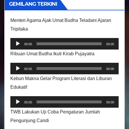
i
GEMILANG TERKINI
d
e
Menteri Agama Ajak Umat Budha Teladani Ajaran
o
Tripitaka
P
00:00
00:00
e
Ribuan Umat Budha Ikuti Kirab Pujayatra
m
P
u
00:00
00:00
e
t
Kebun Makna Gelar Program Literasi dan Liburan
m
a
Edukatif
u
r
P
t
A
00:00
00:00
e
a
u
TWB Lakukan Uji Coba Pengaturan Jumlah
m
r
d
Pengunjung Candi
u
A
i