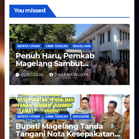
o
You missed
BERITA UTAMA
JAWA TENGAH
MAGELANG
Penuh Haru, Pemkab
Magelang Sambut
Kepulangan Jemaah Haji
01/07/2026
DHARMA WIJAYA
Kloter 81
BERITA UTAMA
JAWA TENGAH
MAGAZINE
Bupati Magelang Tanda
Tangani Nota Kesepakatan