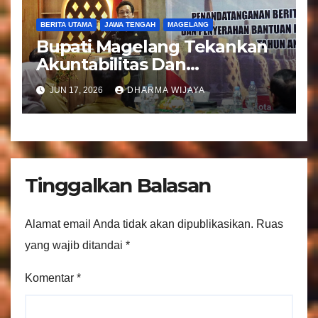
BERITA UTAMA
JAWA TENGAH
MAGELANG
Bupati Magelang Tekankan
Akuntabilitas Dan
Tranparansi Pengelolaan
JUN 17, 2026
DHARMA WIJAYA
Bantuan Keuangan Parpol
Tinggalkan Balasan
Alamat email Anda tidak akan dipublikasikan.
Ruas
yang wajib ditandai
*
Komentar
*