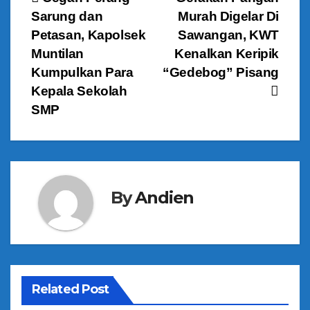
N
Sarung dan
Murah Digelar Di
a
Petasan, Kapolsek
Sawangan, KWT
v
Muntilan
Kenalkan Keripik
Kumpulkan Para
“Gedebog” Pisang
i
Kepala Sekolah
g
SMP
a
s
By
Andien
i
p
o
s
Related Post