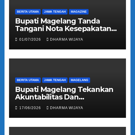
BERITA UTAMA
JAWA TENGAH
MAGAZINE
Bupati Magelang Tanda
Tangani Nota Kesepakatan
Pengalihan Pelayanan
01/07/2026
DHARMA WIJAYA
Regident Di Kecamatan
Bandongan
BERITA UTAMA
JAWA TENGAH
MAGELANG
Bupati Magelang Tekankan
Akuntabilitas Dan
Tranparansi Pengelolaan
17/06/2026
DHARMA WIJAYA
Bantuan Keuangan Parpol