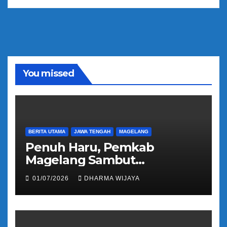
You missed
BERITA UTAMA
JAWA TENGAH
MAGELANG
Penuh Haru, Pemkab
Magelang Sambut
Kepulangan Jemaah Haji
01/07/2026
DHARMA WIJAYA
Kloter 81