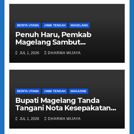
BERITA UTAMA
JAWA TENGAH
MAGELANG
Penuh Haru, Pemkab
Magelang Sambut
Kepulangan Jemaah Haji
JUL 1, 2026
DHARMA WIJAYA
Kloter 81
BERITA UTAMA
JAWA TENGAH
MAGAZINE
Bupati Magelang Tanda
Tangani Nota Kesepakatan
Pengalihan Pelayanan
JUL 1, 2026
DHARMA WIJAYA
Regident Di Kecamatan
Bandongan