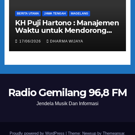
BERITA UTAMA
JAWA TENGAH
MAGELANG
KH Puji Hartono : Manajemen
Waktu untuk Mendorong
Umat Semakin Baik
17/06/2026
DHARMA WIJAYA
Radio Gemilang 96,8 FM
Jendela Musik Dan Informasi
Proudly powered by WordPress
|
Theme: Newsup by
Themeansar
.