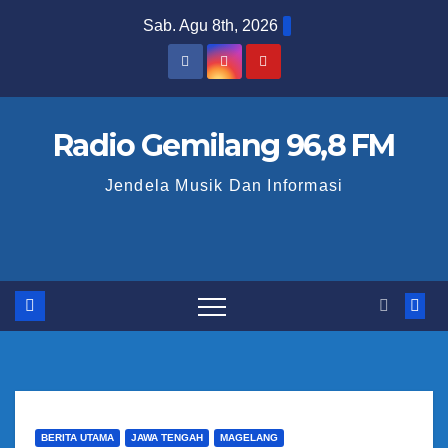
S
Sab. Agu 8th, 2026
k
i
p
t
Radio Gemilang 96,8 FM
o
Jendela Musik Dan Informasi
c
o
n
t
e
n
t
BERITA UTAMA
JAWA TENGAH
MAGELANG