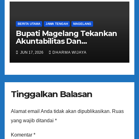
BERITA UTAMA
JAWA TENGAH
MAGELANG
Bupati Magelang Tekankan
Akuntabilitas Dan
Tranparansi Pengelolaan
JUN 17, 2026
DHARMA WIJAYA
Bantuan Keuangan Parpol
Tinggalkan Balasan
Alamat email Anda tidak akan dipublikasikan.
Ruas
yang wajib ditandai
*
Komentar
*