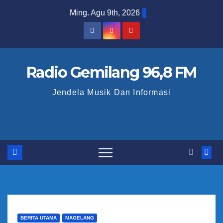
S
Ming. Agu 9th, 2026
k
i
p
t
Radio Gemilang 96,8 FM
o
Jendela Musik Dan Informasi
c
o
n
t
e
n
t
BERITA UTAMA
MAGELANG