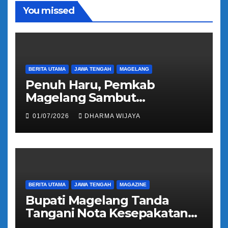
o
You missed
BERITA UTAMA
JAWA TENGAH
MAGELANG
Penuh Haru, Pemkab
Magelang Sambut
Kepulangan Jemaah Haji
01/07/2026
DHARMA WIJAYA
Kloter 81
BERITA UTAMA
JAWA TENGAH
MAGAZINE
Bupati Magelang Tanda
Tangani Nota Kesepakatan
Pengalihan Pelayanan