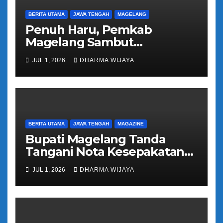
BERITA UTAMA
JAWA TENGAH
MAGELANG
Penuh Haru, Pemkab
Magelang Sambut
Kepulangan Jemaah Haji
JUL 1, 2026
DHARMA WIJAYA
Kloter 81
BERITA UTAMA
JAWA TENGAH
MAGAZINE
Bupati Magelang Tanda
Tangani Nota Kesepakatan
Pengalihan Pelayanan
JUL 1, 2026
DHARMA WIJAYA
Regident Di Kecamatan
Bandongan