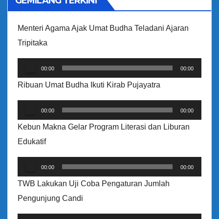
GEMILANG TERKINI
d
e
Menteri Agama Ajak Umat Budha Teladani Ajaran
o
Tripitaka
P
00:00
00:00
e
Ribuan Umat Budha Ikuti Kirab Pujayatra
m
P
u
00:00
00:00
e
t
Kebun Makna Gelar Program Literasi dan Liburan
m
a
Edukatif
u
r
P
t
A
00:00
00:00
e
a
u
TWB Lakukan Uji Coba Pengaturan Jumlah
m
r
d
Pengunjung Candi
u
A
i