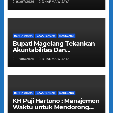
01/07/2026
DHARMA WIJAYA
Regident Di Kecamatan
Bandongan
BERITA UTAMA
JAWA TENGAH
MAGELANG
Bupati Magelang Tekankan
Akuntabilitas Dan
Tranparansi Pengelolaan
17/06/2026
DHARMA WIJAYA
Bantuan Keuangan Parpol
BERITA UTAMA
JAWA TENGAH
MAGELANG
KH Puji Hartono : Manajemen
Waktu untuk Mendorong