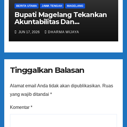
BERITA UTAMA
JAWA TENGAH
MAGELANG
Bupati Magelang Tekankan
Akuntabilitas Dan
Tranparansi Pengelolaan
JUN 17, 2026
DHARMA WIJAYA
Bantuan Keuangan Parpol
Tinggalkan Balasan
Alamat email Anda tidak akan dipublikasikan.
Ruas
yang wajib ditandai
*
Komentar
*