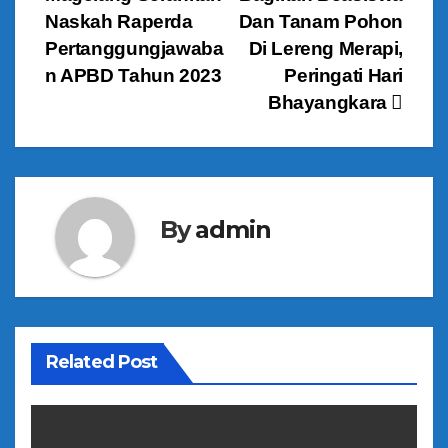
a
Naskah Raperda
Dan Tanam Pohon
v
Pertanggungjawaba
Di Lereng Merapi,
n APBD Tahun 2023
Peringati Hari
i
Bhayangkara
g
a
s
By
admin
i
p
o
Related Post
s