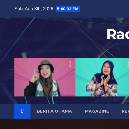
S
Sab. Agu 8th, 2026
5:46:35 PM
k
i
Ra
p
t
o
c
o
n
t
e
n
t
BERITA UTAMA
MAGAZINE
RE