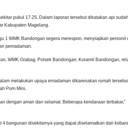
itar pukul 17.25. Dalam laporan tersebut dikatakan api suda
kar Kabupaten Magelang.
egu 1 WMK Bandongan segera merespon, menyiapkan personil
ukan pemadaman.
ran, WMK Grabag, Polsek Bandongan, Koramil Bandongan, re
i dalam melakukan upaya emadaman dikarenakan rumah tersebu
uah Pom Mini.
mkan dengan aman dan selamat. Beberapa kendaraan terbakar,”
at 4 bangunan disekitarnya yang dapat diselamatkan dari kobar