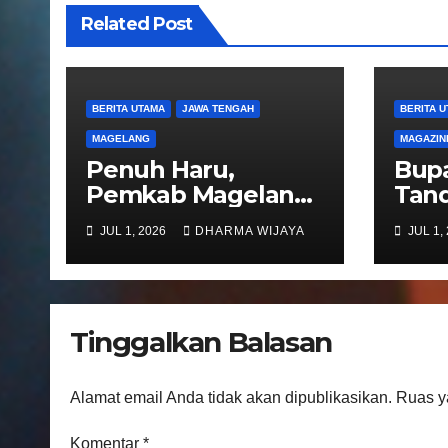
i
Related Post
p
o
BERITA UTAMA
JAWA TENGAH
BERITA 
s
MAGELANG
MAGAZIN
Penuh Haru,
Bupa
Pemkab Magelang
Tand
Sambut
Not
JUL 1, 2026
DHARMA WIJAYA
JUL 1,
Kepulangan
Peng
Jemaah Haji Kloter
Pel
81
Regi
Kec
Tinggalkan Balasan
Ban
Alamat email Anda tidak akan dipublikasikan.
Ruas y
Komentar
*