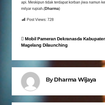
api. Meskipun tidak terdapat korban jiwa namun ke
milyar rupiah.(
Dharma
)
Post Views:
728
N
Mobil Pameran Dekranasda Kabupate
Magelang Dilaunching
a
v
i
g
By
Dharma Wijaya
a
s