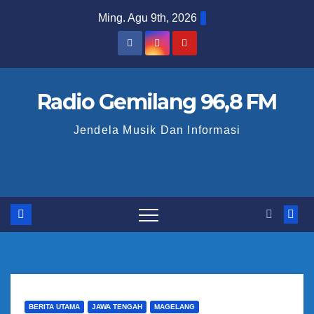
S
Ming. Agu 9th, 2026
k
i
p
t
Radio Gemilang 96,8 FM
o
Jendela Musik Dan Informasi
c
o
n
t
e
n
t
BERITA UTAMA
JAWA TENGAH
MAGELANG