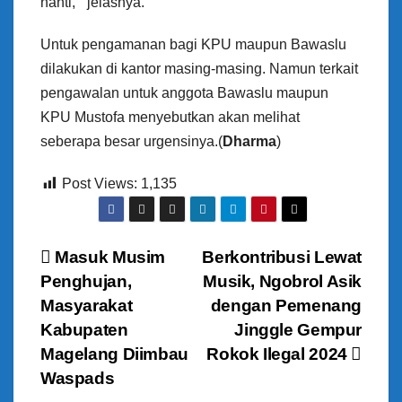
nanti, ” jelasnya.
Untuk pengamanan bagi KPU maupun Bawaslu
dilakukan di kantor masing-masing. Namun terkait
pengawalan untuk anggota Bawaslu maupun
KPU Mustofa menyebutkan akan melihat
seberapa besar urgensinya.(
Dharma
)
Post Views:
1,135
N
Masuk Musim
Berkontribusi Lewat
Penghujan,
Musik, Ngobrol Asik
a
Masyarakat
dengan Pemenang
v
Kabupaten
Jinggle Gempur
Magelang Diimbau
Rokok Ilegal 2024
i
Waspads