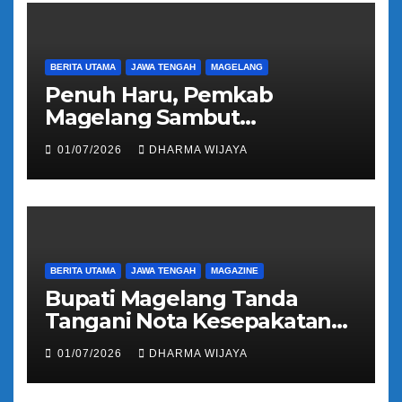
BERITA UTAMA
JAWA TENGAH
MAGELANG
Penuh Haru, Pemkab
Magelang Sambut
Kepulangan Jemaah Haji
01/07/2026
DHARMA WIJAYA
Kloter 81
BERITA UTAMA
JAWA TENGAH
MAGAZINE
Bupati Magelang Tanda
Tangani Nota Kesepakatan
Pengalihan Pelayanan
01/07/2026
DHARMA WIJAYA
Regident Di Kecamatan
Bandongan