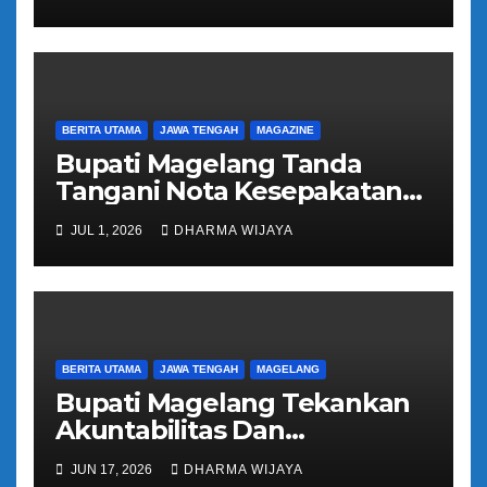
Kloter 81
BERITA UTAMA
JAWA TENGAH
MAGAZINE
Bupati Magelang Tanda
Tangani Nota Kesepakatan
Pengalihan Pelayanan
JUL 1, 2026
DHARMA WIJAYA
Regident Di Kecamatan
Bandongan
BERITA UTAMA
JAWA TENGAH
MAGELANG
Bupati Magelang Tekankan
Akuntabilitas Dan
Tranparansi Pengelolaan
JUN 17, 2026
DHARMA WIJAYA
Bantuan Keuangan Parpol