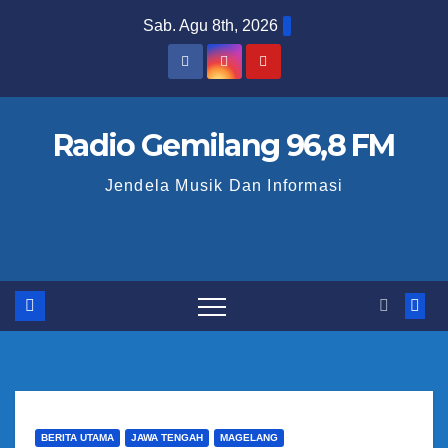
S
Sab. Agu 8th, 2026
k
i
p
t
Radio Gemilang 96,8 FM
o
Jendela Musik Dan Informasi
c
o
n
t
e
n
t
BERITA UTAMA
JAWA TENGAH
MAGELANG