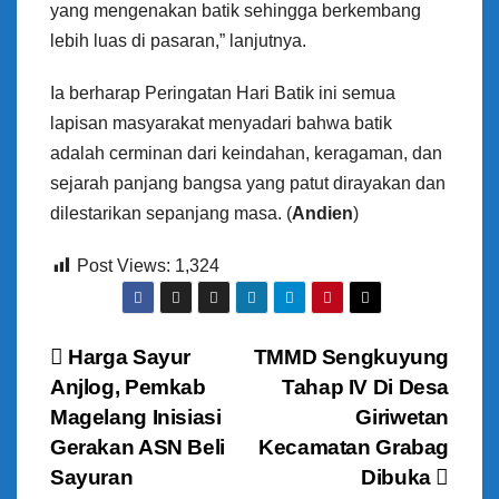
yang mengenakan batik sehingga berkembang
lebih luas di pasaran,” lanjutnya.
Ia berharap Peringatan Hari Batik ini semua
lapisan masyarakat menyadari bahwa batik
adalah cerminan dari keindahan, keragaman, dan
sejarah panjang bangsa yang patut dirayakan dan
dilestarikan sepanjang masa. (
Andien
)
Post Views:
1,324
N
Harga Sayur
TMMD Sengkuyung
Anjlog, Pemkab
Tahap IV Di Desa
a
Magelang Inisiasi
Giriwetan
v
Gerakan ASN Beli
Kecamatan Grabag
Sayuran
Dibuka