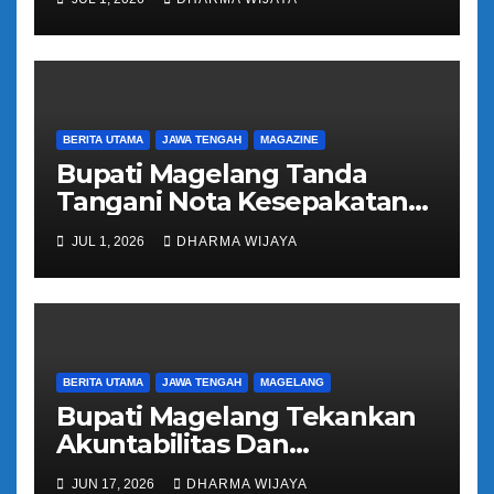
Kloter 81
BERITA UTAMA
JAWA TENGAH
MAGAZINE
Bupati Magelang Tanda
Tangani Nota Kesepakatan
Pengalihan Pelayanan
JUL 1, 2026
DHARMA WIJAYA
Regident Di Kecamatan
Bandongan
BERITA UTAMA
JAWA TENGAH
MAGELANG
Bupati Magelang Tekankan
Akuntabilitas Dan
Tranparansi Pengelolaan
JUN 17, 2026
DHARMA WIJAYA