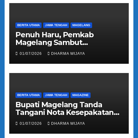
BERITA UTAMA
JAWA TENGAH
MAGELANG
Penuh Haru, Pemkab
Magelang Sambut
Kepulangan Jemaah Haji
01/07/2026
DHARMA WIJAYA
Kloter 81
BERITA UTAMA
JAWA TENGAH
MAGAZINE
Bupati Magelang Tanda
Tangani Nota Kesepakatan
Pengalihan Pelayanan
01/07/2026
DHARMA WIJAYA
Regident Di Kecamatan
Bandongan