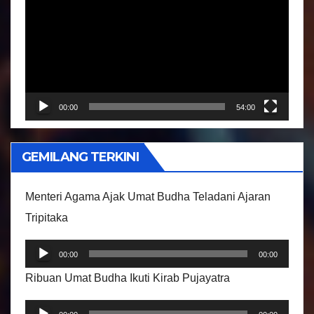
e
m
u
t
a
r
00:00
54:00
V
i
GEMILANG TERKINI
d
e
Menteri Agama Ajak Umat Budha Teladani Ajaran
o
Tripitaka
P
00:00
00:00
e
Ribuan Umat Budha Ikuti Kirab Pujayatra
m
P
u