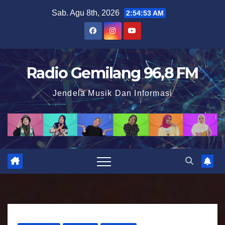
S
Sab. Agu 8th, 2026
2:54:54 AM
k
i
p
t
Radio Gemilang 96,8 FM
o
Jendela Musik Dan Informasi
c
o
n
t
e
n
t