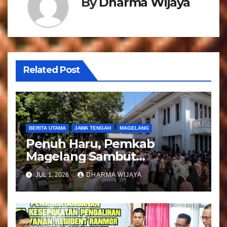
By
Dharma Wijaya
i
p
o
Related Post
s
BERITA UTAMA
JAWA TENGAH
MAGELANG
Penuh Haru, Pemkab
Magelang Sambut
Kepulangan Jemaah Haji
JUL 1, 2026
DHARMA WIJAYA
Kloter 81