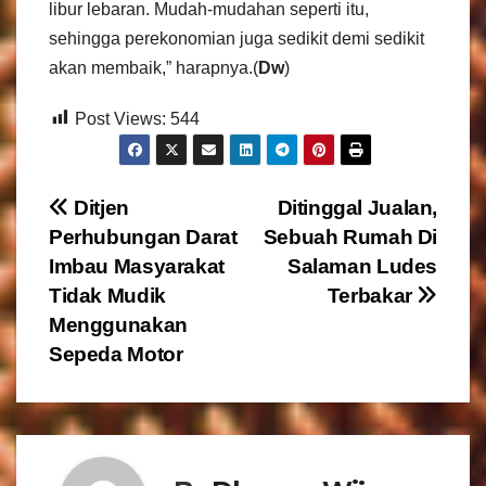
libur lebaran. Mudah-mudahan seperti itu,
sehingga perekonomian juga sedikit demi sedikit
akan membaik,” harapnya.(
Dw
)
Post Views:
544
N
Ditjen
Ditinggal Jualan,
Perhubungan Darat
Sebuah Rumah Di
a
Imbau Masyarakat
Salaman Ludes
v
Tidak Mudik
Terbakar
Menggunakan
i
Sepeda Motor
g
a
s