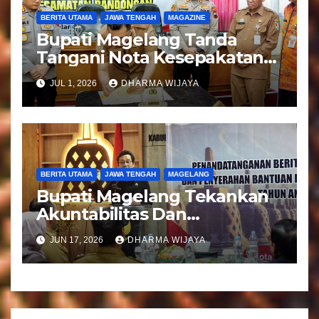
BERITA UTAMA
JAWA TENGAH
MAGAZINE
Bupati Magelang Tanda
Tangani Nota Kesepakatan
Pengalihan Pelayanan
JUL 1, 2026
DHARMA WIJAYA
Regident Di Kecamatan
Bandongan
BERITA UTAMA
JAWA TENGAH
MAGELANG
Bupati Magelang Tekankan
Akuntabilitas Dan
Tranparansi Pengelolaan
JUN 17, 2026
DHARMA WIJAYA
Bantuan Keuangan Parpol