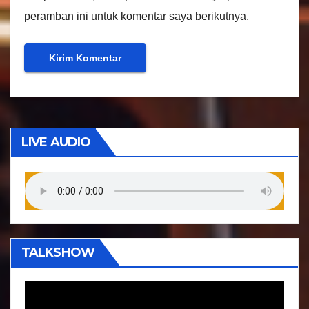
peramban ini untuk komentar saya berikutnya.
LIVE AUDIO
TALKSHOW
P