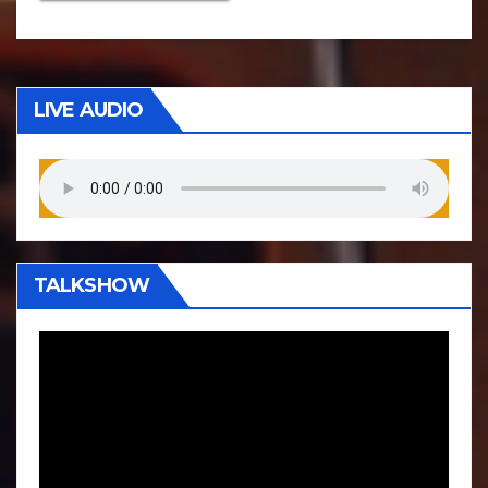
LIVE AUDIO
TALKSHOW
P
e
m
u
t