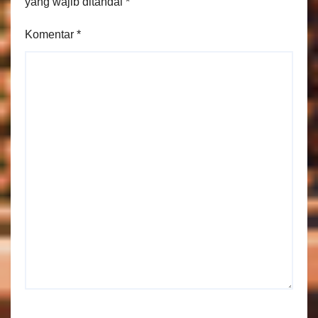
yang wajib ditandai
*
Komentar
*