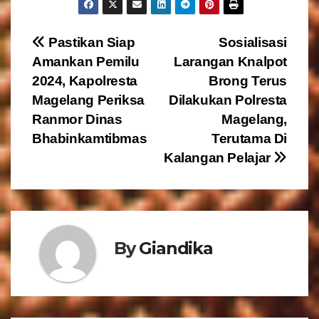
N
Pastikan Siap
Sosialisasi
Amankan Pemilu
Larangan Knalpot
a
2024, Kapolresta
Brong Terus
v
Magelang Periksa
Dilakukan Polresta
Ranmor Dinas
Magelang,
i
Bhabinkamtibmas
Terutama Di
g
Kalangan Pelajar
a
s
By
Giandika
i
p
o