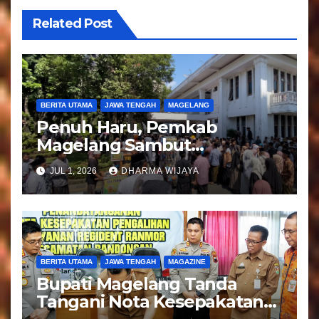
s
Related Post
BERITA UTAMA
JAWA TENGAH
MAGELANG
Penuh Haru, Pemkab
Magelang Sambut
Kepulangan Jemaah Haji
JUL 1, 2026
DHARMA WIJAYA
Kloter 81
BERITA UTAMA
JAWA TENGAH
MAGAZINE
Bupati Magelang Tanda
Tangani Nota Kesepakatan