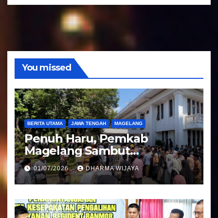
o
u
d
i
o
You missed
BERITA UTAMA
JAWA TENGAH
MAGELANG
Penuh Haru, Pemkab
Magelang Sambut
Kepulangan Jemaah Haji
01/07/2026
DHARMA WIJAYA
Kloter 81