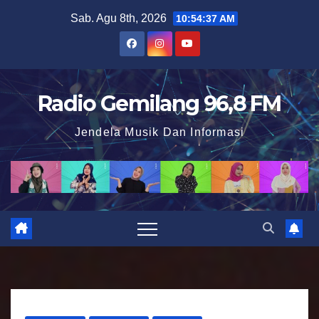
S
Sab. Agu 8th, 2026
10:54:38 AM
k
i
p
t
Radio Gemilang 96,8 FM
o
Jendela Musik Dan Informasi
c
o
n
t
e
n
t