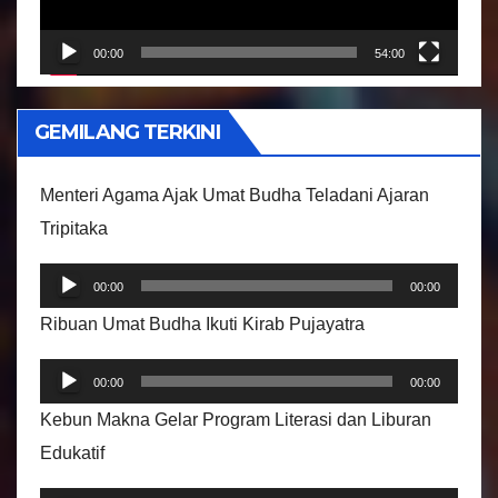
a
r
00:00
54:00
V
i
GEMILANG TERKINI
d
e
Menteri Agama Ajak Umat Budha Teladani Ajaran
o
Tripitaka
P
00:00
00:00
e
Ribuan Umat Budha Ikuti Kirab Pujayatra
m
P
u
00:00
00:00
e
t
Kebun Makna Gelar Program Literasi dan Liburan
m
a
Edukatif
u
r