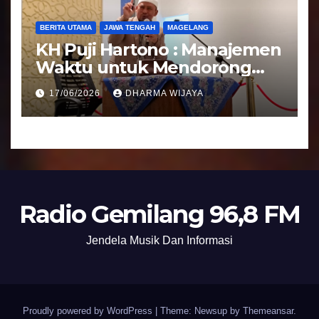
BERITA UTAMA
JAWA TENGAH
MAGELANG
KH Puji Hartono : Manajemen
Waktu untuk Mendorong
Umat Semakin Baik
17/06/2026
DHARMA WIJAYA
Radio Gemilang 96,8 FM
Jendela Musik Dan Informasi
Proudly powered by WordPress
|
Theme: Newsup by
Themeansar
.