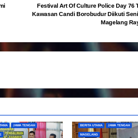
mi
Festival Art Of Culture Police Day 76 
Kawasan Candi Borobudur Diikuti Se
Magelang Ra
UTAMA
JAWA TENGAH
BERITA UTAMA
JAWA TENGAH
E
MAGELANG