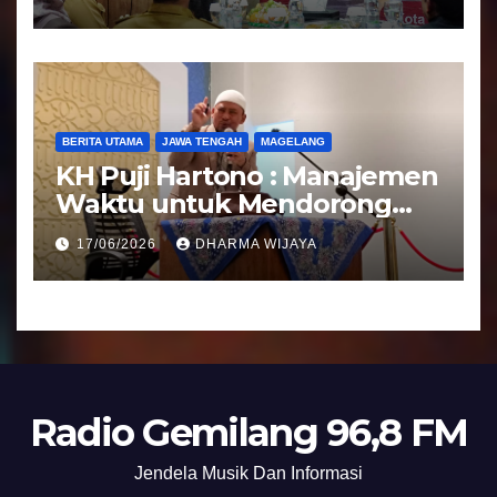
Bantuan Keuangan Parpol
BERITA UTAMA
JAWA TENGAH
MAGELANG
KH Puji Hartono : Manajemen
Waktu untuk Mendorong
Umat Semakin Baik
17/06/2026
DHARMA WIJAYA
Radio Gemilang 96,8 FM
Jendela Musik Dan Informasi