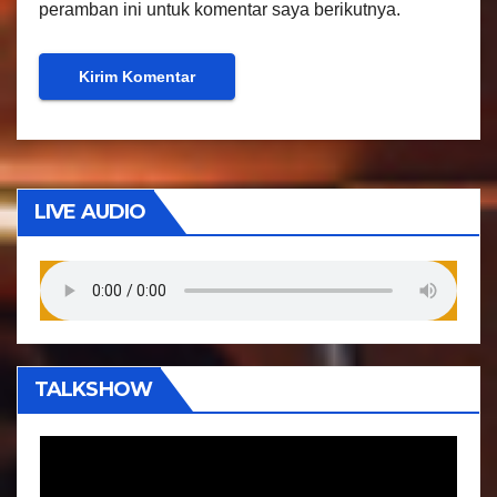
peramban ini untuk komentar saya berikutnya.
LIVE AUDIO
TALKSHOW
P
e