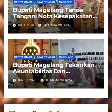
BERITA UTAMA
JAWA TENGAH
MAGAZINE
Bupati Magelang Tanda
Tangani Nota Kesepakatan
Pengalihan Pelayanan
JUL 1, 2026
DHARMA WIJAYA
Regident Di Kecamatan
Bandongan
BERITA UTAMA
JAWA TENGAH
MAGELANG
Bupati Magelang Tekankan
Akuntabilitas Dan
Tranparansi Pengelolaan
JUN 17, 2026
DHARMA WIJAYA
Bantuan Keuangan Parpol