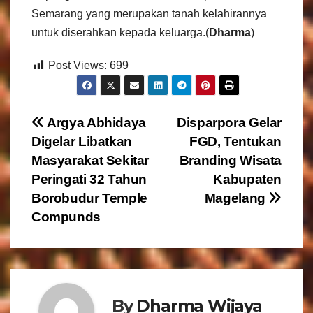
Semarang yang merupakan tanah kelahirannya
untuk diserahkan kepada keluarga.(
Dharma
)
Post Views:
699
N
Argya Abhidaya
Disparpora Gelar
Digelar Libatkan
FGD, Tentukan
a
Masyarakat Sekitar
Branding Wisata
v
Peringati 32 Tahun
Kabupaten
Borobudur Temple
Magelang
i
Compunds
g
a
s
By
Dharma Wijaya