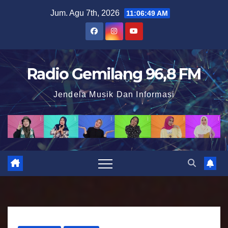
S
Jum. Agu 7th, 2026
11:06:50 AM
k
i
p
t
Radio Gemilang 96,8 FM
o
Jendela Musik Dan Informasi
c
o
n
t
e
n
t