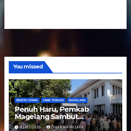
u
a
d
r
i
A
o
u
d
i
o
You missed
BERITA UTAMA
JAWA TENGAH
MAGELANG
Penuh Haru, Pemkab
Magelang Sambut
Kepulangan Jemaah Haji
01/07/2026
DHARMA WIJAYA