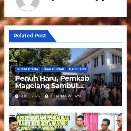
i
p
o
Related Post
s
BERITA UTAMA
JAWA TENGAH
MAGELANG
Penuh Haru, Pemkab
Magelang Sambut
Kepulangan Jemaah Haji
JUL 1, 2026
DHARMA WIJAYA
Kloter 81