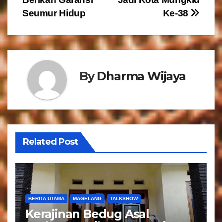
v
Seumur Hidup
Ke-38
i
g
a
By
Dharma Wijaya
s
i
p
Related Post
o
s
BERITA UTAMA
MAGELANG
TALKSHOW
Kerajinan Bedug Asal