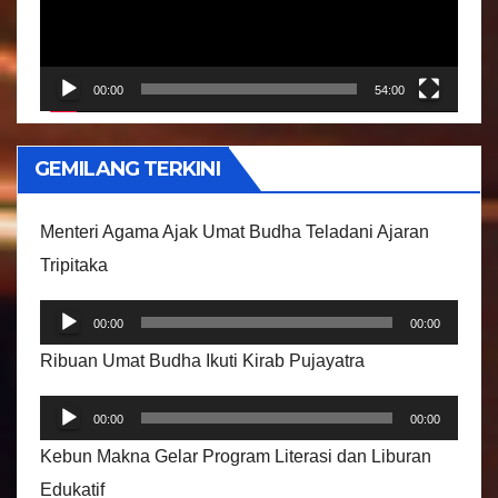
t
a
r
00:00
54:00
V
i
GEMILANG TERKINI
d
e
Menteri Agama Ajak Umat Budha Teladani Ajaran
o
Tripitaka
P
00:00
00:00
e
Ribuan Umat Budha Ikuti Kirab Pujayatra
m
P
u
00:00
00:00
e
t
Kebun Makna Gelar Program Literasi dan Liburan
m
a
Edukatif