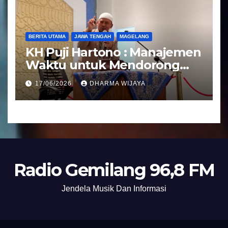
BERITA UTAMA
JAWA TENGAH
MAGELANG
KH Puji Hartono : Manajemen
Waktu untuk Mendorong
Umat Semakin Baik
17/06/2026
DHARMA WIJAYA
Radio Gemilang 96,8 FM
Jendela Musik Dan Informasi