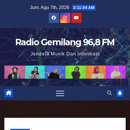
S
Jum. Agu 7th, 2026
3:11:05 AM
k
i
p
t
Radio Gemilang 96,8 FM
o
Jendela Musik Dan Informasi
c
o
n
t
e
n
t