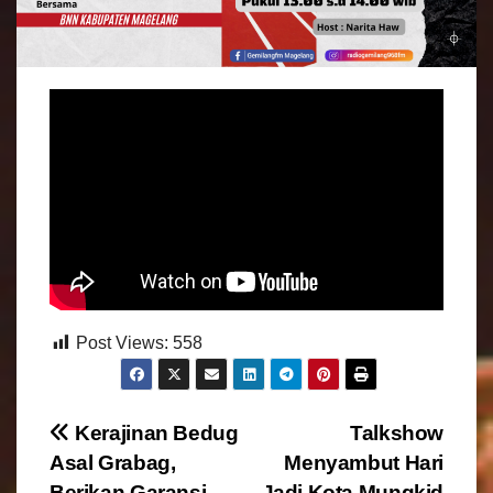
Post Views:
558
N
Kerajinan Bedug
Talkshow
Asal Grabag,
Menyambut Hari
a
Berikan Garansi
Jadi Kota Mungkid