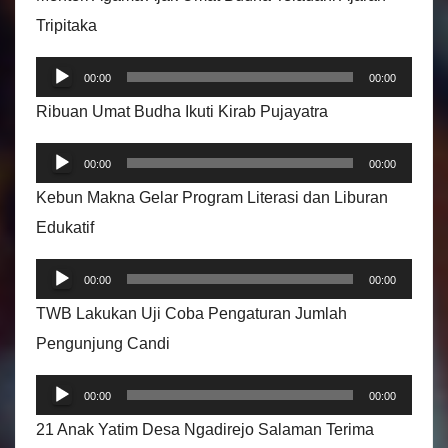
o
Tripitaka
P
00:00
00:00
e
Ribuan Umat Budha Ikuti Kirab Pujayatra
m
P
u
00:00
00:00
e
t
Kebun Makna Gelar Program Literasi dan Liburan
m
a
Edukatif
u
r
P
t
A
00:00
00:00
e
a
u
TWB Lakukan Uji Coba Pengaturan Jumlah
m
r
d
Pengunjung Candi
u
A
i
P
t
u
00:00
00:00
o
e
a
d
21 Anak Yatim Desa Ngadirejo Salaman Terima