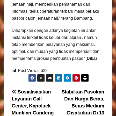
jemaah haji, memberikan pemahaman dan
informasi terkait peraturan terbaru masa berlaku
paspor calon jemaah haji,” terang Bambang.
Diharapkan dengan adanya kegiatan ini antar
instansi terkait tidak keluar dari aturan , namun
tetap memberikan pelayanan yang maksimal,
optimal, dan mudah yang tidak mempersulit dan
memperlama proses pembuatan paspor.(
Dika
)
Post Views:
622
N
Sosialisasikan
Stabilkan Pasokan
Layanan Call
Dan Harga Beras,
a
Center, Kapolsek
Beras Medium
v
Muntilan Gandeng
Disalurkan Di 13