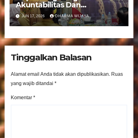
Akuntabilitas Dan
Tranparansi Pengelolaan
JUN 17, 2026
DHARMA WIJAYA
Bantuan Keuangan Parpol
Tinggalkan Balasan
Alamat email Anda tidak akan dipublikasikan.
Ruas
yang wajib ditandai
*
Komentar
*