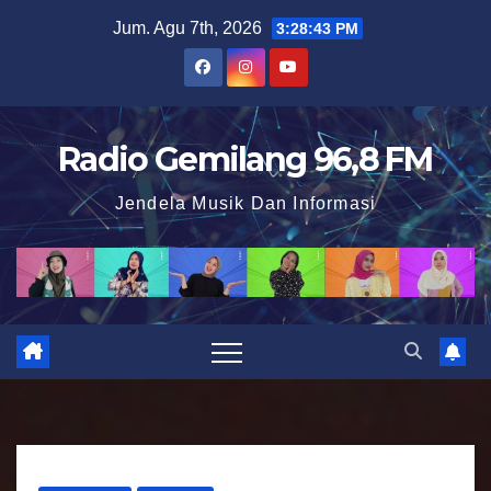
S
Jum. Agu 7th, 2026
3:28:45 PM
k
i
p
t
Radio Gemilang 96,8 FM
o
Jendela Musik Dan Informasi
c
o
n
t
e
n
t