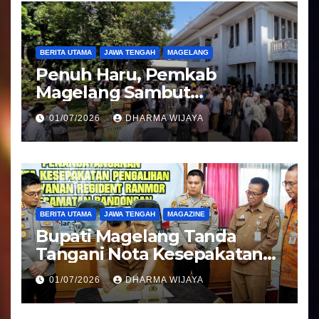
BERITA UTAMA
JAWA TENGAH
MAGELANG
Penuh Haru, Pemkab
Magelang Sambut
Kepulangan Jemaah Haji
01/07/2026
DHARMA WIJAYA
Kloter 81
BERITA UTAMA
JAWA TENGAH
MAGAZINE
Bupati Magelang Tanda
Tangani Nota Kesepakatan
Pengalihan Pelayanan
01/07/2026
DHARMA WIJAYA
Regident Di Kecamatan
Bandongan