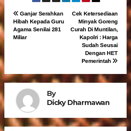
N
Ganjar Serahkan
Cek Ketersediaan
Hibah Kepada Guru
Minyak Goreng
a
Agama Senilai 281
Curah Di Muntilan,
v
Miliar
Kapolri : Harga
Sudah Seusai
i
Dengan HET
g
Pemerintah
a
s
By
i
Dicky Dharmawan
p
o