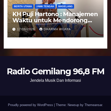
BERITA UTAMA
JAWA TENGAH
MAGELANG
KH Puji Hartono : Manajemen
Waktu untuk Mendorong
Umat Semakin Baik
17/06/2026
DHARMA WIJAYA
Radio Gemilang 96,8 FM
Jendela Musik Dan Informasi
Proudly powered by WordPress
|
Theme: Newsup by
Themeansar
.