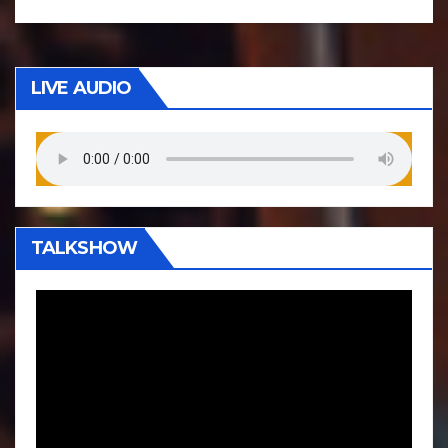
LIVE AUDIO
TALKSHOW
P
e
m
u
t