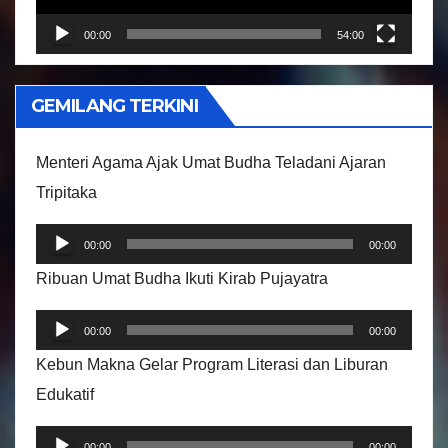
a
r
00:00
54:00
V
i
GEMILANG TERKINI
d
e
Menteri Agama Ajak Umat Budha Teladani Ajaran
o
Tripitaka
P
00:00
00:00
e
Ribuan Umat Budha Ikuti Kirab Pujayatra
m
P
u
00:00
00:00
e
t
Kebun Makna Gelar Program Literasi dan Liburan
m
a
Edukatif
u
r
P
t
A
00:00
00:00