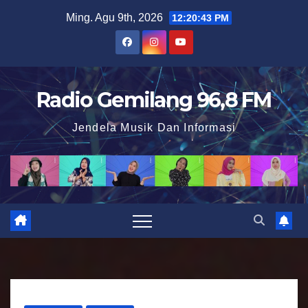
S
Ming. Agu 9th, 2026
12:20:44 PM
k
i
p
t
Radio Gemilang 96,8 FM
o
Jendela Musik Dan Informasi
c
o
n
t
e
n
t