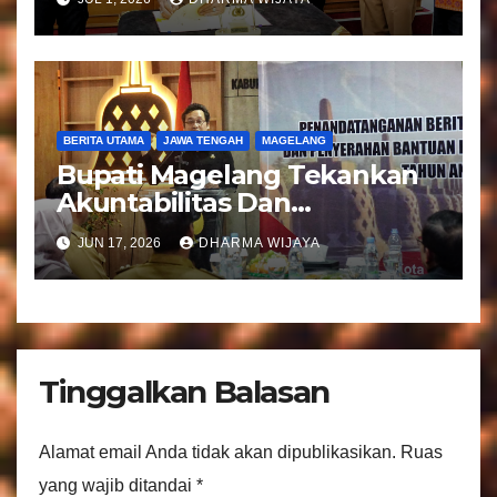
Regident Di Kecamatan
Bandongan
BERITA UTAMA
JAWA TENGAH
MAGELANG
Bupati Magelang Tekankan
Akuntabilitas Dan
Tranparansi Pengelolaan
JUN 17, 2026
DHARMA WIJAYA
Bantuan Keuangan Parpol
Tinggalkan Balasan
Alamat email Anda tidak akan dipublikasikan.
Ruas
yang wajib ditandai
*