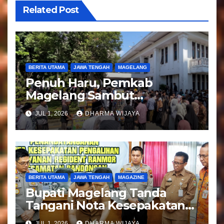
s
Related Post
BERITA UTAMA
JAWA TENGAH
MAGELANG
Penuh Haru, Pemkab
Magelang Sambut
Kepulangan Jemaah Haji
JUL 1, 2026
DHARMA WIJAYA
Kloter 81
BERITA UTAMA
JAWA TENGAH
MAGAZINE
Bupati Magelang Tanda
Tangani Nota Kesepakatan
Pengalihan Pelayanan
JUL 1, 2026
DHARMA WIJAYA