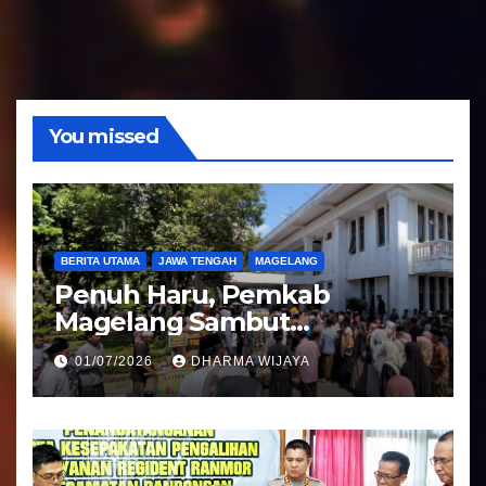
u
d
i
o
You missed
BERITA UTAMA
JAWA TENGAH
MAGELANG
Penuh Haru, Pemkab
Magelang Sambut
Kepulangan Jemaah Haji
01/07/2026
DHARMA WIJAYA
Kloter 81