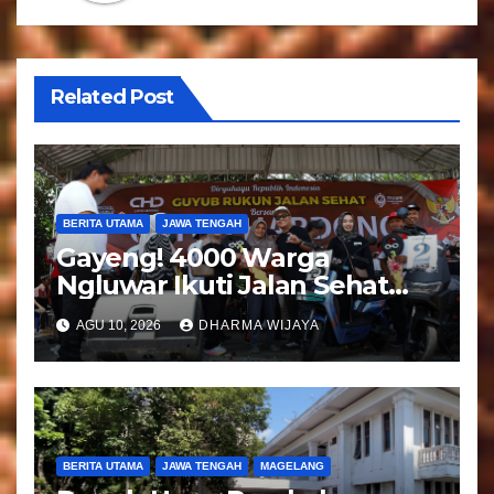
p
o
Related Post
s
BERITA UTAMA
JAWA TENGAH
Gayeng! 4000 Warga
Ngluwar Ikuti Jalan Sehat
Guyub Rukun, Catur
AGU 10, 2026
DHARMA WIJAYA
Hardono : Angkat Potensi
Desa
BERITA UTAMA
JAWA TENGAH
MAGELANG