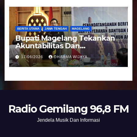
BERITA UTAMA
JAWA TENGAH
MAGELANG
Bupati Magelang Tekankan
Akuntabilitas Dan
Tranparansi Pengelolaan
17/06/2026
DHARMA WIJAYA
Bantuan Keuangan Parpol
Radio Gemilang 96,8 FM
Jendela Musik Dan Informasi