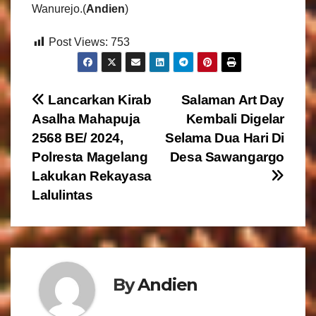
Wanurejo.(
Andien
)
Post Views:
753
N
Lancarkan Kirab
Salaman Art Day
Asalha Mahapuja
Kembali Digelar
a
2568 BE/ 2024,
Selama Dua Hari Di
v
Polresta Magelang
Desa Sawangargo
Lakukan Rekayasa
i
Lalulintas
g
a
s
By
Andien
i