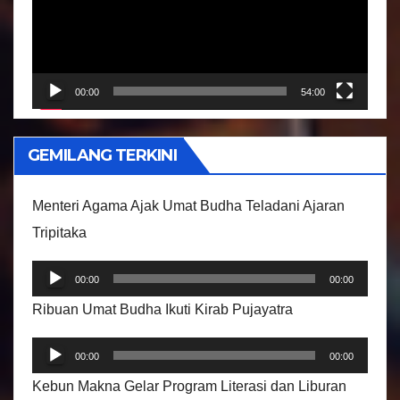
u
t
a
r
00:00
54:00
V
i
GEMILANG TERKINI
d
e
Menteri Agama Ajak Umat Budha Teladani Ajaran
o
Tripitaka
P
00:00
00:00
e
Ribuan Umat Budha Ikuti Kirab Pujayatra
m
P
u
00:00
00:00
e
t
Kebun Makna Gelar Program Literasi dan Liburan