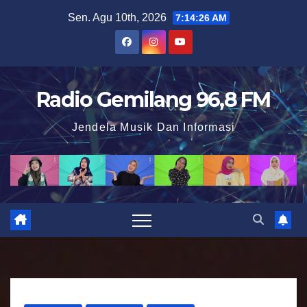
S
Sen. Agu 10th, 2026
7:14:27 AM
k
i
p
t
Radio Gemilang 96,8 FM
o
Jendela Musik Dan Informasi
c
o
n
t
e
n
t