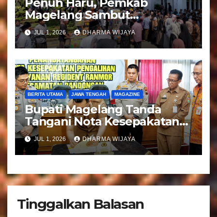
Penuh Haru, Pemkab
Magelang Sambut
Kepulangan Jemaah Haji
JUL 1, 2026
DHARMA WIJAYA
Kloter 81
BERITA UTAMA
JAWA TENGAH
MAGAZINE
Bupati Magelang Tanda
Tangani Nota Kesepakatan
Pengalihan Pelayanan
JUL 1, 2026
DHARMA WIJAYA
Regident Di Kecamatan
Bandongan
Tinggalkan Balasan