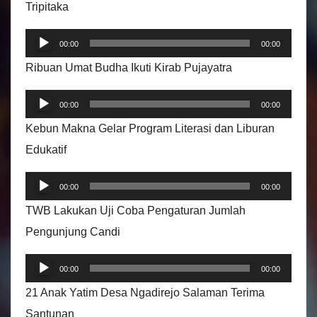
o
Tripitaka
P
00:00
00:00
e
Ribuan Umat Budha Ikuti Kirab Pujayatra
m
P
u
00:00
00:00
e
t
Kebun Makna Gelar Program Literasi dan Liburan
m
a
Edukatif
u
r
P
t
A
00:00
00:00
e
a
u
TWB Lakukan Uji Coba Pengaturan Jumlah
m
r
d
Pengunjung Candi
u
A
i
P
t
u
00:00
00:00
o
e
a
d
21 Anak Yatim Desa Ngadirejo Salaman Terima
m
r
i
Santunan