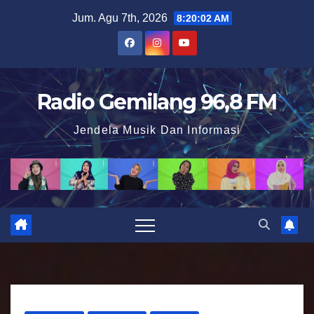
S
Jum. Agu 7th, 2026
8:20:03 AM
k
i
p
t
Radio Gemilang 96,8 FM
o
Jendela Musik Dan Informasi
c
o
n
t
e
n
t