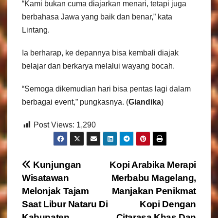
“Kami bukan cuma diajarkan menari, tetapi juga
berbahasa Jawa yang baik dan benar,” kata
Lintang.
Ia berharap, ke depannya bisa kembali diajak
belajar dan berkarya melalui wayang bocah.
“Semoga dikemudian hari bisa pentas lagi dalam
berbagai event,” pungkasnya. (
Giandika
)
Post Views:
1,290
N
Kunjungan
Kopi Arabika Merapi
Wisatawan
Merbabu Magelang,
a
Melonjak Tajam
Manjakan Penikmat
v
Saat Libur Nataru Di
Kopi Dengan
Kabupaten
Citarasa Khas Dan