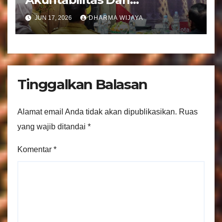
Tranparansi Pengelolaan
JUN 17, 2026
DHARMA WIJAYA
Bantuan Keuangan Parpol
Tinggalkan Balasan
Alamat email Anda tidak akan dipublikasikan.
Ruas
yang wajib ditandai
*
Komentar
*