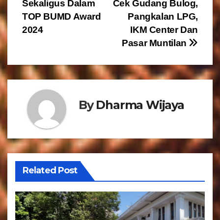
v
Sekaligus Dalam
Cek Gudang Bulog,
TOP BUMD Award
Pangkalan LPG,
i
2024
IKM Center Dan
g
Pasar Muntilan
a
s
By
Dharma Wijaya
i
p
o
s
Related Post