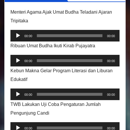
d
e
Menteri Agama Ajak Umat Budha Teladani Ajaran
o
Tripitaka
P
00:00
00:00
e
Ribuan Umat Budha Ikuti Kirab Pujayatra
m
P
u
00:00
00:00
e
t
Kebun Makna Gelar Program Literasi dan Liburan
m
a
Edukatif
u
r
P
t
A
00:00
00:00
e
a
u
TWB Lakukan Uji Coba Pengaturan Jumlah
m
r
d
Pengunjung Candi
u
A
i
P
t
u
00:00
00:00
o