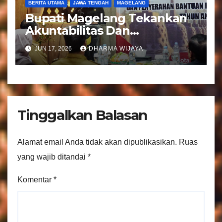
BERITA UTAMA
JAWA TENGAH
MAGELANG
Bupati Magelang Tekankan
Akuntabilitas Dan
Tranparansi Pengelolaan
JUN 17, 2026
DHARMA WIJAYA
Bantuan Keuangan Parpol
Tinggalkan Balasan
Alamat email Anda tidak akan dipublikasikan.
Ruas
yang wajib ditandai
*
Komentar
*