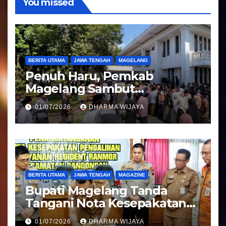
You missed
BERITA UTAMA
JAWA TENGAH
MAGELANG
Penuh Haru, Pemkab
Magelang Sambut
Kepulangan Jemaah Haji
01/07/2026
DHARMA WIJAYA
Kloter 81
BERITA UTAMA
JAWA TENGAH
MAGAZINE
Bupati Magelang Tanda
Tangani Nota Kesepakatan
Pengalihan Pelayanan
01/07/2026
DHARMA WIJAYA