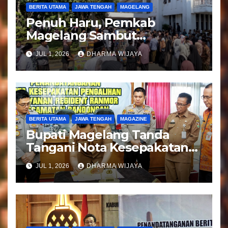
BERITA UTAMA
JAWA TENGAH
MAGELANG
Penuh Haru, Pemkab
Magelang Sambut
Kepulangan Jemaah Haji
JUL 1, 2026
DHARMA WIJAYA
Kloter 81
BERITA UTAMA
JAWA TENGAH
MAGAZINE
Bupati Magelang Tanda
Tangani Nota Kesepakatan
Pengalihan Pelayanan
JUL 1, 2026
DHARMA WIJAYA
Regident Di Kecamatan
Bandongan