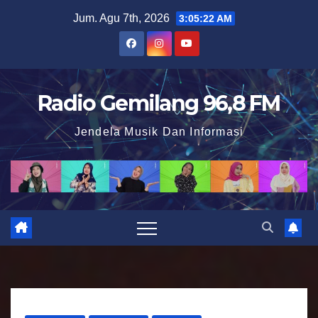
S
Jum. Agu 7th, 2026
3:05:24 AM
k
i
p
t
Radio Gemilang 96,8 FM
o
Jendela Musik Dan Informasi
c
o
n
t
e
n
t