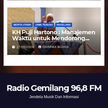
BERITA UTAMA
JAWA TENGAH
MAGELANG
KH Puji Hartono : Manajemen
Waktu untuk Mendorong
Umat Semakin Baik
17/06/2026
DHARMA WIJAYA
Radio Gemilang 96,8 FM
Jendela Musik Dan Informasi