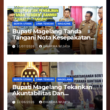
BERITA UTAMA
JAWA TENGAH
MAGAZINE
Bupati Magelang Tanda
Tangani Nota Kesepakatan
Pengalihan Pelayanan
01/07/2026
DHARMA WIJAYA
Regident Di Kecamatan
Bandongan
BERITA UTAMA
JAWA TENGAH
MAGELANG
Bupati Magelang Tekankan
Akuntabilitas Dan
Tranparansi Pengelolaan
17/06/2026
DHARMA WIJAYA
Bantuan Keuangan Parpol