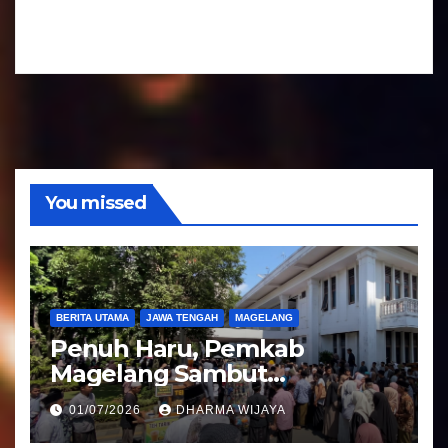
a
d
r
i
A
o
u
d
i
o
You missed
BERITA UTAMA
JAWA TENGAH
MAGELANG
Penuh Haru, Pemkab
Magelang Sambut
Kepulangan Jemaah Haji
01/07/2026
DHARMA WIJAYA
Kloter 81