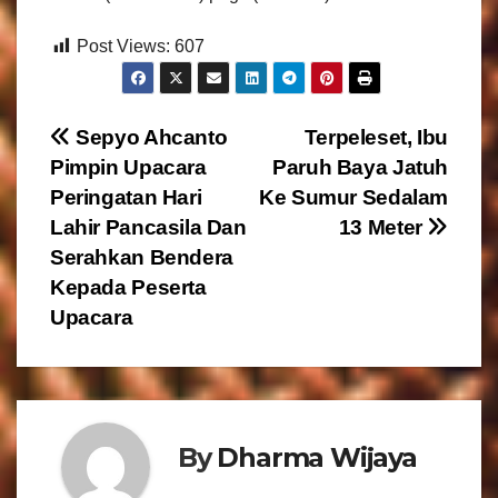
Post Views:
607
N
Sepyo Ahcanto
Terpeleset, Ibu
Pimpin Upacara
Paruh Baya Jatuh
a
Peringatan Hari
Ke Sumur Sedalam
v
Lahir Pancasila Dan
13 Meter
Serahkan Bendera
i
Kepada Peserta
g
Upacara
a
s
By
Dharma Wijaya
i