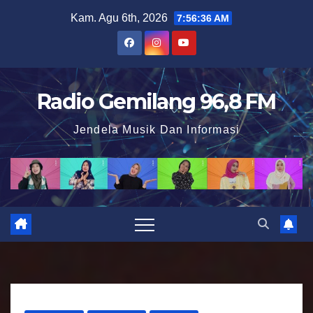
S
Kam. Agu 6th, 2026
7:56:37 AM
k
i
p
t
Radio Gemilang 96,8 FM
o
Jendela Musik Dan Informasi
c
o
n
t
e
n
t