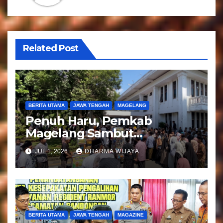
p
o
s
Related Post
BERITA UTAMA
JAWA TENGAH
MAGELANG
Penuh Haru, Pemkab
Magelang Sambut
Kepulangan Jemaah Haji
JUL 1, 2026
DHARMA WIJAYA
Kloter 81
BERITA UTAMA
JAWA TENGAH
MAGAZINE