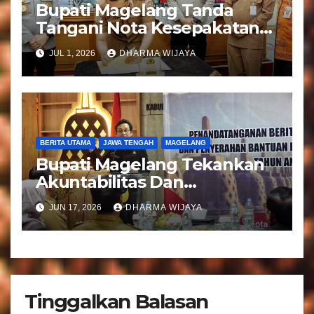
Bupati Magelang Tanda
Tangani Nota Kesepakatan
Pengalihan Pelayanan
JUL 1, 2026
DHARMA WIJAYA
Regident Di Kecamatan
Bandongan
BERITA UTAMA
JAWA TENGAH
MAGELANG
Bupati Magelang Tekankan
Akuntabilitas Dan
Tranparansi Pengelolaan
JUN 17, 2026
DHARMA WIJAYA
Bantuan Keuangan Parpol
Tinggalkan Balasan