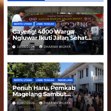
BERITA UTAMA
JAWA TENGAH
Gayeng! 4000 Warga
Ngluwar Ikuti Jalan Sehat
Guyub Rukun, Catur Hardono
10/08/2026
DHARMA WIJAYA
: Angkat Potensi Desa
BERITA UTAMA
JAWA TENGAH
MAGELANG
Penuh Haru, Pemkab
Magelang Sambut
Kepulangan Jemaah Haji
01/07/2026
DHARMA WIJAYA
Kloter 81