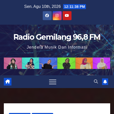
S
Sen. Agu 10th, 2026
12:11:39 PM
k
i
p
t
Radio Gemilang 96,8 FM
o
Jendela Musik Dan Informasi
c
o
n
t
e
n
t