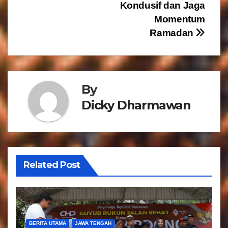
Kondusif dan Jaga
i
Momentum
g
Ramadan
a
s
By
i
Dicky Dharmawan
p
o
s
Related Post
BERITA UTAMA
JAWA TENGAH