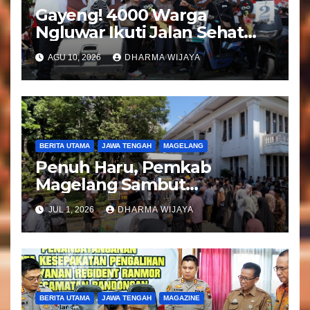
Gayeng! 4000 Warga
Ngluwar Ikuti Jalan Sehat
Guyub Rukun, Catur
AGU 10, 2026
DHARMA WIJAYA
Hardono : Angkat Potensi
Desa
BERITA UTAMA
JAWA TENGAH
MAGELANG
Penuh Haru, Pemkab
Magelang Sambut
Kepulangan Jemaah Haji
JUL 1, 2026
DHARMA WIJAYA
Kloter 81
BERITA UTAMA
JAWA TENGAH
MAGAZINE