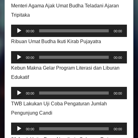
e
Menteri Agama Ajak Umat Budha Teladani Ajaran
o
Tripitaka
P
00:00
00:00
e
Ribuan Umat Budha Ikuti Kirab Pujayatra
m
P
u
00:00
00:00
e
t
Kebun Makna Gelar Program Literasi dan Liburan
m
a
Edukatif
u
r
P
t
A
00:00
00:00
e
a
u
TWB Lakukan Uji Coba Pengaturan Jumlah
m
r
d
Pengunjung Candi
u
A
i
P
t
u
00:00
00:00
o
e
a