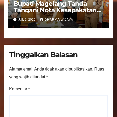
Bupati Magelang Tanda
Tangani Nota Kesepakatan
Pengalihan Pelayanan
JUL 1, 2026
DHARMA WIJAYA
Regident Di Kecamatan
Bandongan
Tinggalkan Balasan
Alamat email Anda tidak akan dipublikasikan.
Ruas
yang wajib ditandai
*
Komentar
*