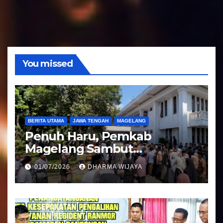
u
d
i
o
You missed
BERITA UTAMA
JAWA TENGAH
MAGELANG
Penuh Haru, Pemkab
Magelang Sambut
Kepulangan Jemaah Haji
01/07/2026
DHARMA WIJAYA
Kloter 81