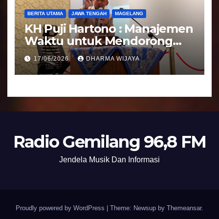
BERITA UTAMA
JAWA TENGAH
MAGELANG
KH Puji Hartono : Manajemen
Waktu untuk Mendorong
Umat Semakin Baik
17/06/2026
DHARMA WIJAYA
Radio Gemilang 96,8 FM
Jendela Musik Dan Informasi
Proudly powered by WordPress
|
Theme: Newsup by
Themeansar
.