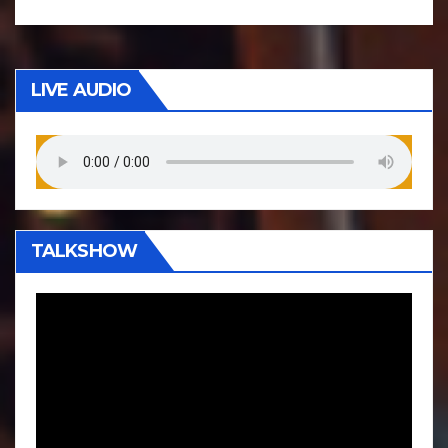
LIVE AUDIO
TALKSHOW
P
e
m
u
t