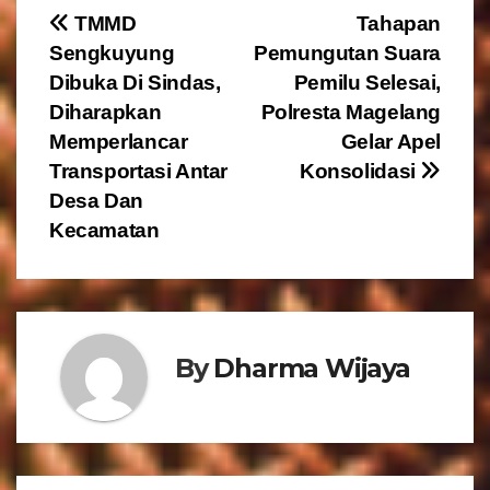
N
TMMD
Tahapan
Sengkuyung
Pemungutan Suara
a
Dibuka Di Sindas,
Pemilu Selesai,
v
Diharapkan
Polresta Magelang
Memperlancar
Gelar Apel
i
Transportasi Antar
Konsolidasi
g
Desa Dan
Kecamatan
a
s
i
By
Dharma Wijaya
p
o
s