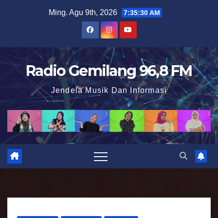
S
Ming. Agu 9th, 2026
7:35:31 AM
k
i
p
t
Radio Gemilang 96,8 FM
o
Jendela Musik Dan Informasi
c
o
n
t
e
n
t