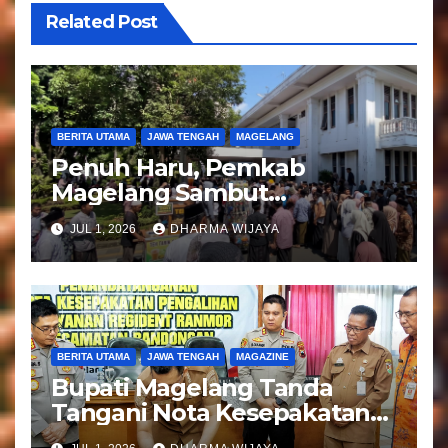
Related Post
BERITA UTAMA
JAWA TENGAH
MAGELANG
Penuh Haru, Pemkab
Magelang Sambut
Kepulangan Jemaah Haji
JUL 1, 2026
DHARMA WIJAYA
Kloter 81
BERITA UTAMA
JAWA TENGAH
MAGAZINE
Bupati Magelang Tanda
Tangani Nota Kesepakatan
Pengalihan Pelayanan