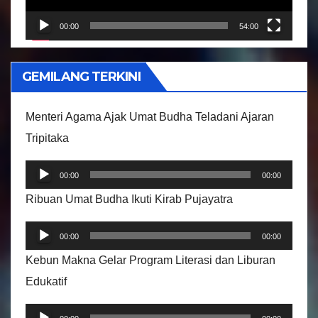
a
r
00:00
54:00
V
i
GEMILANG TERKINI
d
e
Menteri Agama Ajak Umat Budha Teladani Ajaran
o
Tripitaka
P
00:00
00:00
e
Ribuan Umat Budha Ikuti Kirab Pujayatra
m
P
u
00:00
00:00
e
t
Kebun Makna Gelar Program Literasi dan Liburan
m
a
Edukatif
u
r
P
t