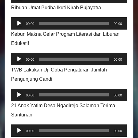
e
Ribuan Umat Budha Ikuti Kirab Pujayatra
m
P
u
00:00
00:00
e
t
Kebun Makna Gelar Program Literasi dan Liburan
m
a
Edukatif
u
r
P
t
A
00:00
00:00
e
a
u
TWB Lakukan Uji Coba Pengaturan Jumlah
m
r
d
Pengunjung Candi
u
A
i
P
t
u
00:00
00:00
o
e
a
d
21 Anak Yatim Desa Ngadirejo Salaman Terima
m
r
i
Santunan
u
A
o
P
t
u
00:00
00:00
e