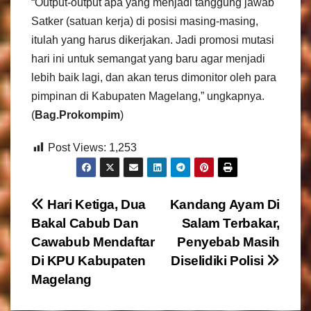
“Output-output apa yang menjadi tanggung jawab
Satker (satuan kerja) di posisi masing-masing,
itulah yang harus dikerjakan. Jadi promosi mutasi
hari ini untuk semangat yang baru agar menjadi
lebih baik lagi, dan akan terus dimonitor oleh para
pimpinan di Kabupaten Magelang,” ungkapnya.
(
Bag.Prokompim
)
Post Views:
1,253
N
Hari Ketiga, Dua
Kandang Ayam Di
Bakal Cabub Dan
Salam Terbakar,
a
Cawabub Mendaftar
Penyebab Masih
v
Di KPU Kabupaten
Diselidiki Polisi
Magelang
i