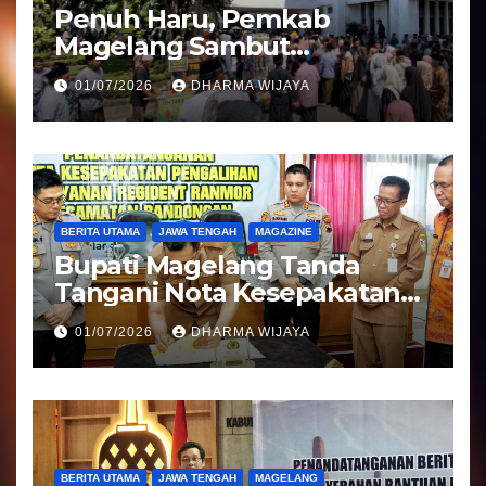
Penuh Haru, Pemkab
Magelang Sambut
Kepulangan Jemaah Haji
01/07/2026
DHARMA WIJAYA
Kloter 81
BERITA UTAMA
JAWA TENGAH
MAGAZINE
Bupati Magelang Tanda
Tangani Nota Kesepakatan
Pengalihan Pelayanan
01/07/2026
DHARMA WIJAYA
Regident Di Kecamatan
Bandongan
BERITA UTAMA
JAWA TENGAH
MAGELANG