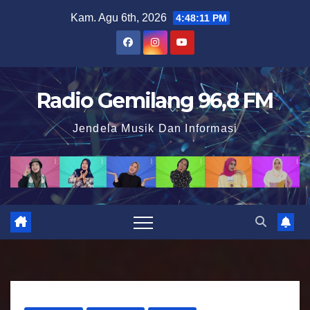
S
Kam. Agu 6th, 2026
4:48:12 PM
k
i
p
t
Radio Gemilang 96,8 FM
o
Jendela Musik Dan Informasi
c
o
n
t
e
n
t