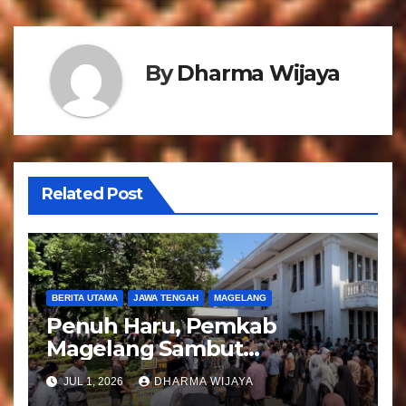
g
a
By
Dharma Wijaya
s
i
p
o
Related Post
s
BERITA UTAMA
JAWA TENGAH
MAGELANG
Penuh Haru, Pemkab
Magelang Sambut
Kepulangan Jemaah Haji
JUL 1, 2026
DHARMA WIJAYA
Kloter 81