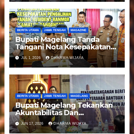
BERITA UTAMA
JAWA TENGAH
MAGAZINE
Bupati Magelang Tanda
Tangani Nota Kesepakatan
Pengalihan Pelayanan
JUL 1, 2026
DHARMA WIJAYA
Regident Di Kecamatan
Bandongan
BERITA UTAMA
JAWA TENGAH
MAGELANG
Bupati Magelang Tekankan
Akuntabilitas Dan
Tranparansi Pengelolaan
JUN 17, 2026
DHARMA WIJAYA
Bantuan Keuangan Parpol