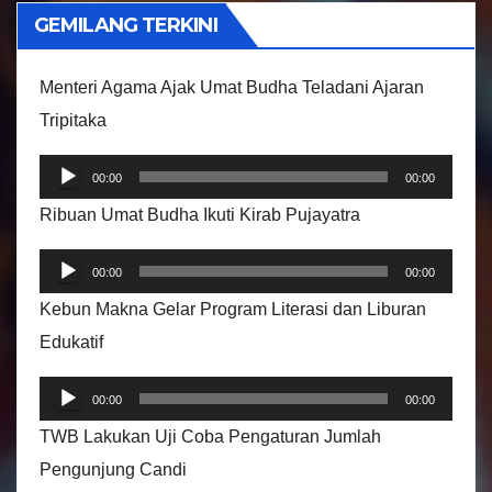
i
GEMILANG TERKINI
d
e
Menteri Agama Ajak Umat Budha Teladani Ajaran
o
Tripitaka
P
00:00
00:00
e
Ribuan Umat Budha Ikuti Kirab Pujayatra
m
P
u
00:00
00:00
e
t
Kebun Makna Gelar Program Literasi dan Liburan
m
a
Edukatif
u
r
P
t
A
00:00
00:00
e
a
u
TWB Lakukan Uji Coba Pengaturan Jumlah
m
r
d
Pengunjung Candi
u