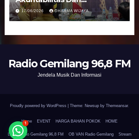
Tranparansi Pengelolaan
17/06/2026
DHARMA WIJAYA
Bantuan Keuangan Parpol
Radio Gemilang 96,8 FM
Jendela Musik Dan Informasi
Proudly powered by WordPress
|
Theme: Newsup by
Themeansar
.
Home
EVENT
HARGA BAHAN POKOK
HOME
1
LPPL Radio Gemilang 96,8 FM
OB VAN Radio Gemilang
Stream