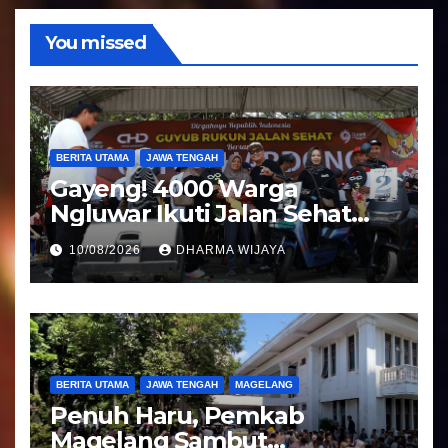
o
You missed
BERITA UTAMA
JAWA TENGAH
Gayeng! 4000 Warga
Ngluwar Ikuti Jalan Sehat
Guyub Rukun, Catur Hardono
10/08/2026
DHARMA WIJAYA
: Angkat Potensi Desa
BERITA UTAMA
JAWA TENGAH
MAGELANG
Penuh Haru, Pemkab
Magelang Sambut