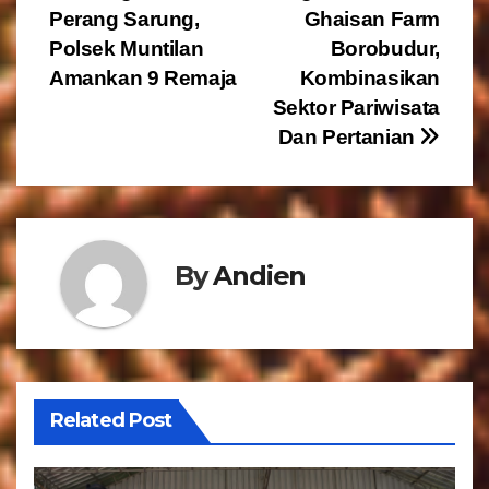
Perang Sarung,
Ghaisan Farm
a
Polsek Muntilan
Borobudur,
v
Amankan 9 Remaja
Kombinasikan
Sektor Pariwisata
i
Dan Pertanian
g
a
s
By
Andien
i
p
o
Related Post
s