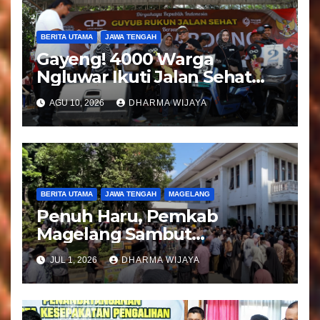
BERITA UTAMA
JAWA TENGAH
Gayeng! 4000 Warga
Ngluwar Ikuti Jalan Sehat
Guyub Rukun, Catur
AGU 10, 2026
DHARMA WIJAYA
Hardono : Angkat Potensi
Desa
BERITA UTAMA
JAWA TENGAH
MAGELANG
Penuh Haru, Pemkab
Magelang Sambut
Kepulangan Jemaah Haji
JUL 1, 2026
DHARMA WIJAYA
Kloter 81