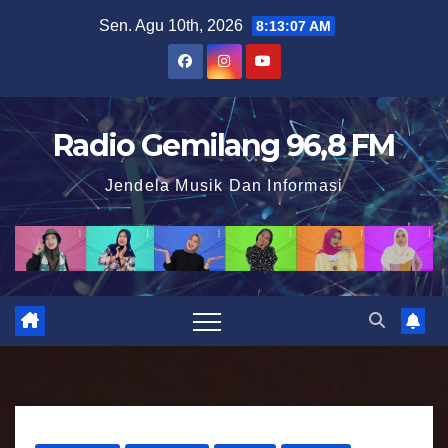
S
Sen. Agu 10th, 2026
8:13:08 AM
k
i
p
t
Radio Gemilang 96,8 FM
o
Jendela Musik Dan Informasi
c
o
n
t
e
n
t