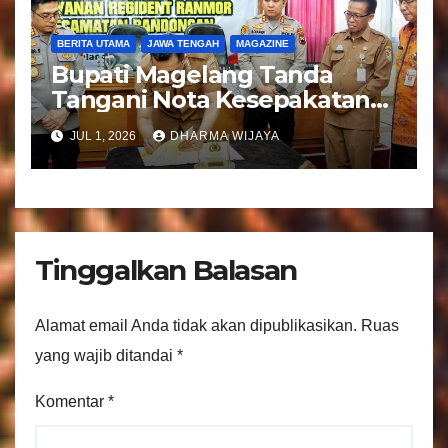
BERITA UTAMA
JAWA TENGAH
MAGAZINE
Bupati Magelang Tanda
Tangani Nota Kesepakatan
Pengalihan Pelayanan
JUL 1, 2026
DHARMA WIJAYA
Regident Di Kecamatan
Bandongan
Tinggalkan Balasan
Alamat email Anda tidak akan dipublikasikan.
Ruas
yang wajib ditandai
*
Komentar
*