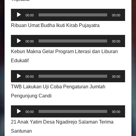
P
00:00
00:00
e
Ribuan Umat Budha Ikuti Kirab Pujayatra
m
P
u
00:00
00:00
e
t
Kebun Makna Gelar Program Literasi dan Liburan
m
a
Edukatif
u
r
P
t
A
00:00
00:00
e
a
u
TWB Lakukan Uji Coba Pengaturan Jumlah
m
r
d
Pengunjung Candi
u
A
i
P
t
u
00:00
00:00
o
e
a
d
21 Anak Yatim Desa Ngadirejo Salaman Terima
m
r
i
Santunan