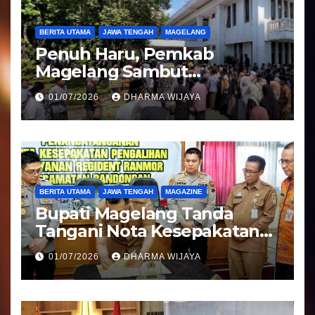
BERITA UTAMA
JAWA TENGAH
MAGELANG
Penuh Haru, Pemkab
Magelang Sambut
Kepulangan Jemaah Haji
01/07/2026
DHARMA WIJAYA
Kloter 81
BERITA UTAMA
JAWA TENGAH
MAGAZINE
Bupati Magelang Tanda
Tangani Nota Kesepakatan
Pengalihan Pelayanan
01/07/2026
DHARMA WIJAYA
Regident Di Kecamatan
Bandongan