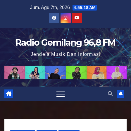
S
Jum. Agu 7th, 2026
4:55:19 AM
k
i
p
t
Radio Gemilang 96,8 FM
o
Jendela Musik Dan Informasi
c
o
n
t
e
n
t