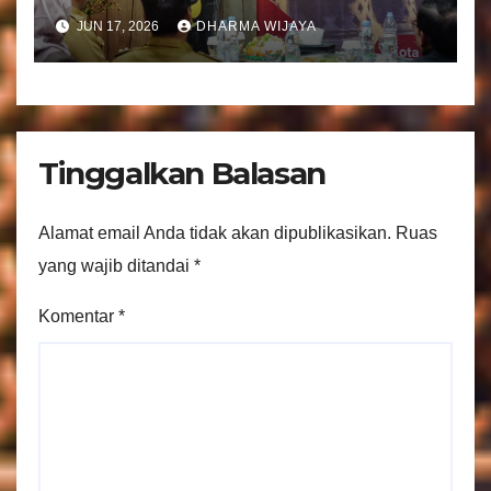
Tranparansi Pengelolaan
JUN 17, 2026
DHARMA WIJAYA
Bantuan Keuangan Parpol
Tinggalkan Balasan
Alamat email Anda tidak akan dipublikasikan.
Ruas
yang wajib ditandai
*
Komentar
*