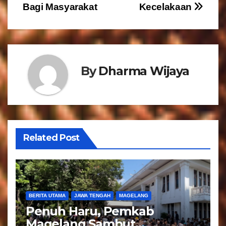
v
Bagi Masyarakat
Kecelakaan
i
g
a
By
Dharma Wijaya
s
i
p
Related Post
o
s
BERITA UTAMA
JAWA TENGAH
MAGELANG
Penuh Haru, Pemkab
Magelang Sambut