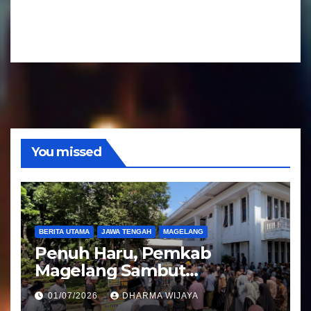
a
d
r
i
A
o
u
d
i
o
You missed
BERITA UTAMA
JAWA TENGAH
MAGELANG
Penuh Haru, Pemkab
Magelang Sambut
Kepulangan Jemaah Haji
01/07/2026
DHARMA WIJAYA
Kloter 81