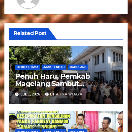
i
p
o
Related Post
s
BERITA UTAMA
JAWA TENGAH
MAGELANG
Penuh Haru, Pemkab
Magelang Sambut
Kepulangan Jemaah Haji
JUL 1, 2026
DHARMA WIJAYA
Kloter 81
BERITA UTAMA
JAWA TENGAH
MAGAZINE