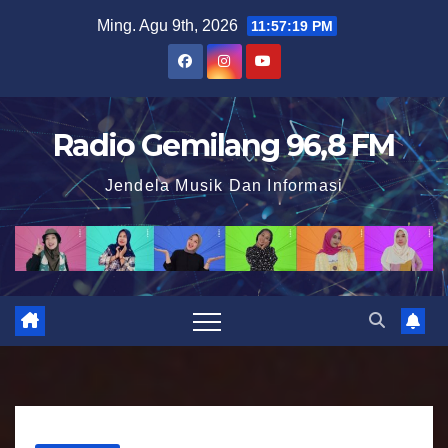
S
Ming. Agu 9th, 2026
11:57:20 PM
k
i
p
t
Radio Gemilang 96,8 FM
o
Jendela Musik Dan Informasi
c
o
n
t
e
n
t