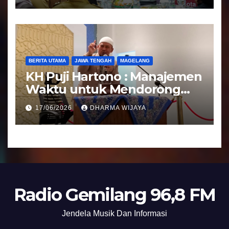
BERITA UTAMA
JAWA TENGAH
MAGELANG
KH Puji Hartono : Manajemen
Waktu untuk Mendorong
Umat Semakin Baik
17/06/2026
DHARMA WIJAYA
Radio Gemilang 96,8 FM
Jendela Musik Dan Informasi