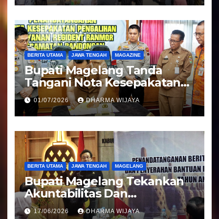
BERITA UTAMA
JAWA TENGAH
MAGAZINE
Bupati Magelang Tanda
Tangani Nota Kesepakatan
Pengalihan Pelayanan
01/07/2026
DHARMA WIJAYA
Regident Di Kecamatan
Bandongan
BERITA UTAMA
JAWA TENGAH
MAGELANG
Bupati Magelang Tekankan
Akuntabilitas Dan
Tranparansi Pengelolaan
17/06/2026
DHARMA WIJAYA
Bantuan Keuangan Parpol