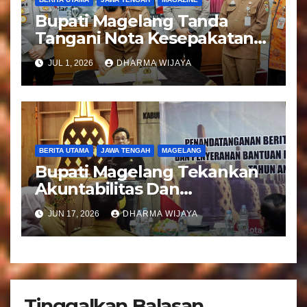
Bupati Magelang Tanda
Tangani Nota Kesepakatan
Pengalihan Pelayanan
JUL 1, 2026
DHARMA WIJAYA
Regident Di Kecamatan
Bandongan
BERITA UTAMA
JAWA TENGAH
MAGELANG
Bupati Magelang Tekankan
Akuntabilitas Dan
Tranparansi Pengelolaan
JUN 17, 2026
DHARMA WIJAYA
Bantuan Keuangan Parpol
Tinggalkan Balasan