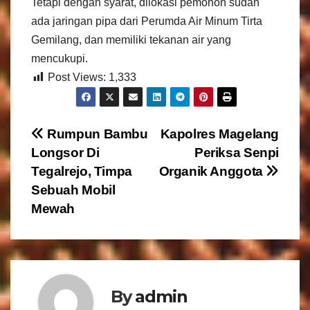
Tetapi dengan syarat, dilokasi pemohon sudah
ada jaringan pipa dari Perumda Air Minum Tirta
Gemilang, dan memiliki tekanan air yang
mencukupi.
Post Views:
1,333
N
Rumpun Bambu
Kapolres Magelang
Longsor Di
Periksa Senpi
a
Tegalrejo, Timpa
Organik Anggota
v
Sebuah Mobil
Mewah
i
g
a
By
admin
s