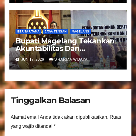
Bandongan
BERITA UTAMA
JAWA TENGAH
MAGELANG
Bupati Magelang Tekankan
Akuntabilitas Dan
Tranparansi Pengelolaan
JUN 17, 2026
DHARMA WIJAYA
Bantuan Keuangan Parpol
Tinggalkan Balasan
Alamat email Anda tidak akan dipublikasikan.
Ruas
yang wajib ditandai
*