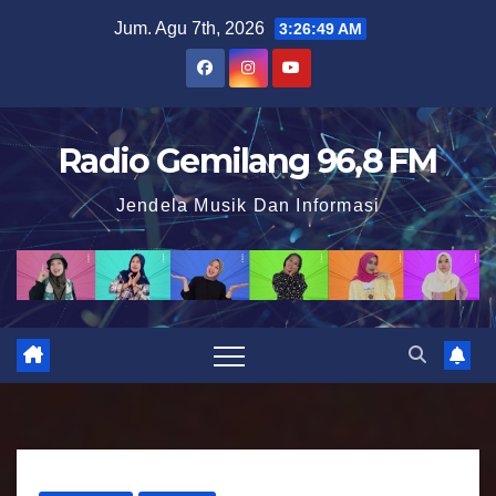
S
Jum. Agu 7th, 2026
3:26:50 AM
k
i
p
t
Radio Gemilang 96,8 FM
o
Jendela Musik Dan Informasi
c
o
n
t
e
n
t