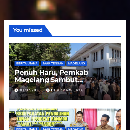
d
i
o
You missed
BERITA UTAMA
JAWA TENGAH
MAGELANG
Penuh Haru, Pemkab
Magelang Sambut
Kepulangan Jemaah Haji
01/07/2026
DHARMA WIJAYA
Kloter 81
BERITA UTAMA
JAWA TENGAH
MAGAZINE