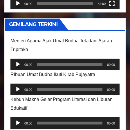
r
00:00
54:00
V
i
GEMILANG TERKINI
d
e
Menteri Agama Ajak Umat Budha Teladani Ajaran
o
Tripitaka
P
00:00
00:00
e
Ribuan Umat Budha Ikuti Kirab Pujayatra
m
P
u
00:00
00:00
e
t
Kebun Makna Gelar Program Literasi dan Liburan
m
a
Edukatif
u
r
P
t
A
00:00
00:00
e