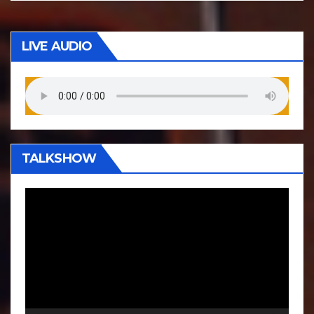
LIVE AUDIO
TALKSHOW
P
e
m
u
t
a