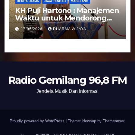
BERITA UTAMA
JAWA TENGAH
MAGELANG
KH Puji Hartono : Manajemen
Waktu untuk Mendorong
Umat Semakin Baik
17/06/2026
DHARMA WIJAYA
Radio Gemilang 96,8 FM
Jendela Musik Dan Informasi
Proudly powered by WordPress
|
Theme: Newsup by
Themeansar
.