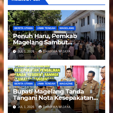
s
BERITA UTAMA
JAWA TENGAH
MAGELANG
Penuh Haru, Pemkab
Magelang Sambut
Kepulangan Jemaah Haji
JUL 1, 2026
DHARMA WIJAYA
Kloter 81
BERITA UTAMA
JAWA TENGAH
MAGAZINE
Bupati Magelang Tanda
Tangani Nota Kesepakatan
Pengalihan Pelayanan
JUL 1, 2026
DHARMA WIJAYA
Regident Di Kecamatan