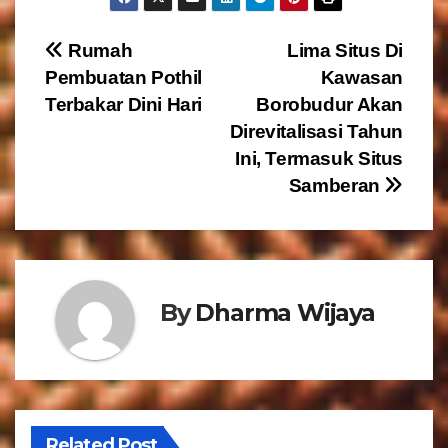
N
Rumah
Lima Situs Di
Pembuatan Pothil
Kawasan
a
Terbakar Dini Hari
Borobudur Akan
v
Direvitalisasi Tahun
Ini, Termasuk Situs
i
Samberan
g
a
s
By
Dharma Wijaya
i
p
o
Related Post