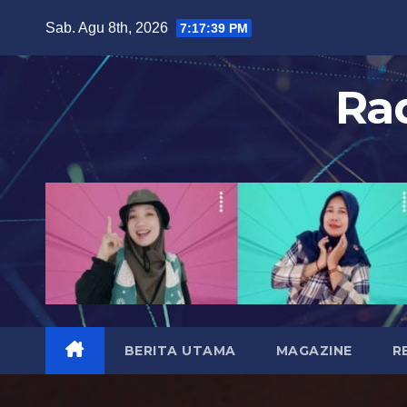
S
Sab. Agu 8th, 2026
7:17:41 PM
k
i
Ra
p
t
o
c
o
n
t
e
n
t
BERITA UTAMA
MAGAZINE
R