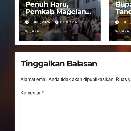
Penuh Haru,
Bupa
Pemkab Magelang
Tand
Sambut
Not
JUL 1, 2026
DHARMA
JUL 1
Kepulangan
Peng
Jemaah Haji Kloter
WIJAYA
Pel
WIJAYA
81
Regi
Kec
Ban
Tinggalkan Balasan
Alamat email Anda tidak akan dipublikasikan.
Ruas y
Komentar
*