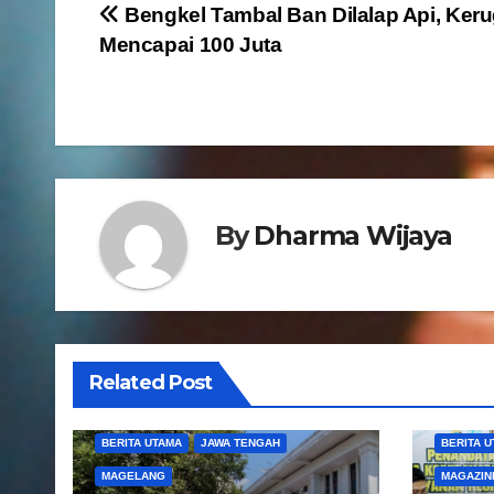
N
Bengkel Tambal Ban Dilalap Api, Keru
Mencapai 100 Juta
a
v
i
g
By
Dharma Wijaya
a
s
i
p
Related Post
o
BERITA UTAMA
JAWA TENGAH
BERITA 
s
MAGELANG
MAGAZIN