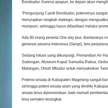
Borobudur. Karena apapun, ke depan akan menghad
“Pengunjung Candi Borobudur, potensinya sangat
menyiapkan langkah statregis, dengan menguatka
mumpuni, sehingga harus difasilitasi melalui promo
Ada 80 orang peserta One day tour, diantaranya in
generasi pesona Indonesia (Genpi), biro perjalana
Sedang lokasi yang dikunjungi, Pemandian Air H
Sodongan, Museum Kapal Samudra Raksa, Gerban
Malangan, Omah Mbudur untuk menyaksikan Taria
Potensi wisata di Kabupaten Magelang sangat ba
sehingga poteni wisata alam yang dimiliki Kabupat
wisata terus dipromosikan, baik memali pemberitaa
bisa semakin terangkat.