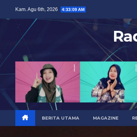
S
Kam. Agu 6th, 2026
4:33:11 AM
k
i
Ra
p
t
o
c
o
n
t
e
n
t
BERITA UTAMA
MAGAZINE
R