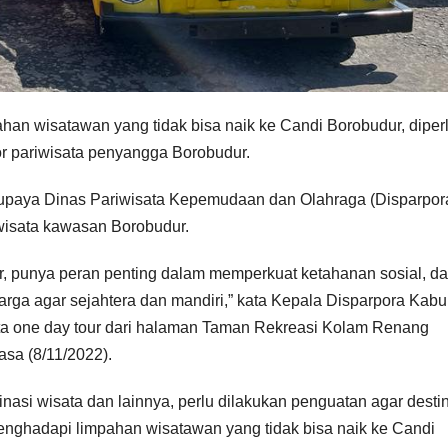
an wisatawan yang tidak bisa naik ke Candi Borobudur, diper
or pariwisata penyangga Borobudur.
tu upaya Dinas Pariwisata Kepemudaan dan Olahraga (Disparpor
isata kawasan Borobudur.
, punya peran penting dalam memperkuat ketahanan sosial, d
a agar sejahtera dan mandiri,” kata Kepala Disparpora Kab
ta one day tour dari halaman Taman Rekreasi Kolam Renang
sa (8/11/2022).
inasi wisata dan lainnya, perlu dilakukan penguatan agar desti
enghadapi limpahan wisatawan yang tidak bisa naik ke Candi