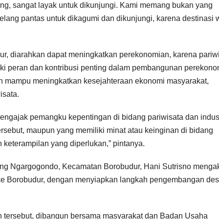
lang, sangat layak untuk dikunjungi. Kami memang bukan yang
elang pantas untuk dikagumi dan dikunjungi, karena destinasi 
ur, diarahkan dapat meningkatkan perekonomian, karena pariw
liki peran dan kontribusi penting dalam pembangunan perekon
an mampu meningkatkan kesejahteraan ekonomi masyarakat,
isata.
ngajak pemangku kepentingan di bidang pariwisata dan indust
ersebut, maupun yang memiliki minat atau keinginan di bidang
keterampilan yang diperlukan,” pintanya.
ering Ngargogondo, Kecamatan Borobudur, Hani Sutrisno menga
ke Borobudur, dengan menyiapkan langkah pengembangan dest
eh tersebut, dibangun bersama masyarakat dan Badan Usaha