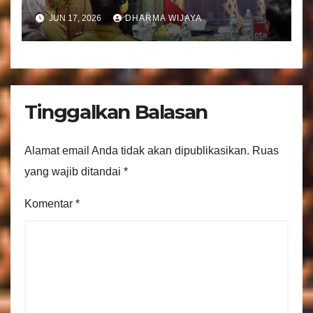
Tranparansi Pengelolaan
JUN 17, 2026
DHARMA WIJAYA
Bantuan Keuangan Parpol
Tinggalkan Balasan
Alamat email Anda tidak akan dipublikasikan.
Ruas
yang wajib ditandai
*
Komentar
*