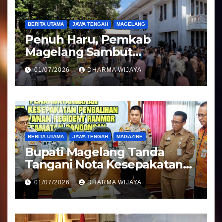
BERITA UTAMA
JAWA TENGAH
MAGELANG
Penuh Haru, Pemkab
Magelang Sambut
Kepulangan Jemaah Haji
01/07/2026
DHARMA WIJAYA
Kloter 81
BERITA UTAMA
JAWA TENGAH
MAGAZINE
Bupati Magelang Tanda
Tangani Nota Kesepakatan
Pengalihan Pelayanan
01/07/2026
DHARMA WIJAYA
Regident Di Kecamatan
Bandongan