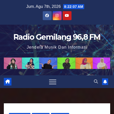
S
Jum. Agu 7th, 2026
8:22:08 AM
k
i
p
t
Radio Gemilang 96,8 FM
o
Jendela Musik Dan Informasi
c
o
n
t
e
n
t