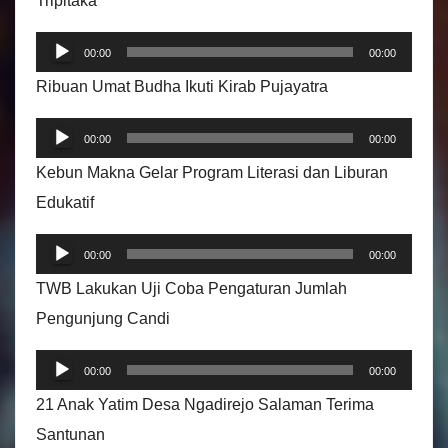
Tripitaka
P
00:00
00:00
e
Ribuan Umat Budha Ikuti Kirab Pujayatra
m
P
u
00:00
00:00
e
t
Kebun Makna Gelar Program Literasi dan Liburan
m
a
Edukatif
u
r
P
t
A
00:00
00:00
e
a
u
TWB Lakukan Uji Coba Pengaturan Jumlah
m
r
d
Pengunjung Candi
u
A
i
P
t
u
00:00
00:00
o
e
a
d
21 Anak Yatim Desa Ngadirejo Salaman Terima
m
r
i
Santunan