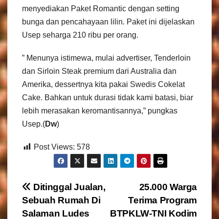
menyediakan Paket Romantic dengan setting
bunga dan pencahayaan lilin. Paket ini dijelaskan
Usep seharga 210 ribu per orang.
” Menunya istimewa, mulai advertiser, Tenderloin
dan Sirloin Steak premium dari Australia dan
Amerika, dessertnya kita pakai Swedis Cokelat
Cake. Bahkan untuk durasi tidak kami batasi, biar
lebih merasakan keromantisannya,” pungkas
Usep.(
Dw
)
Post Views:
578
N
Ditinggal Jualan,
25.000 Warga
Sebuah Rumah Di
Terima Program
a
Salaman Ludes
BTPKLW-TNI Kodim