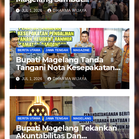
Kepulangan Jemaah Haji
JUL 1, 2026
DHARMA WIJAYA
Kloter 81
BERITA UTAMA
JAWA TENGAH
MAGAZINE
Bupati Magelang Tanda
Tangani Nota Kesepakatan
Pengalihan Pelayanan
JUL 1, 2026
DHARMA WIJAYA
Regident Di Kecamatan
Bandongan
BERITA UTAMA
JAWA TENGAH
MAGELANG
Bupati Magelang Tekankan
Akuntabilitas Dan