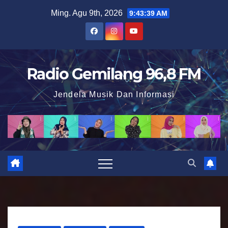
S
Ming. Agu 9th, 2026
9:43:41 AM
k
i
p
t
Radio Gemilang 96,8 FM
o
Jendela Musik Dan Informasi
c
o
n
t
e
n
t