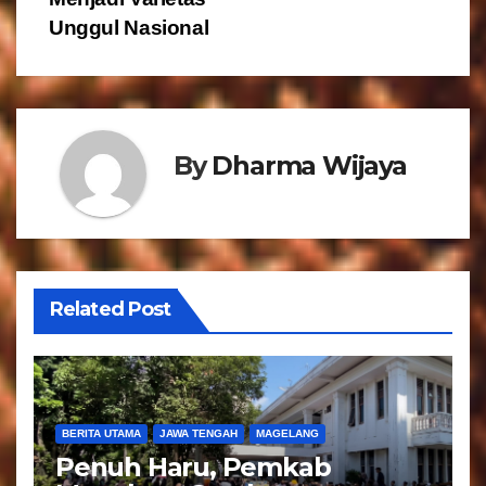
g
Unggul Nasional
a
s
i
By
Dharma Wijaya
p
o
s
Related Post
BERITA UTAMA
JAWA TENGAH
MAGELANG
Penuh Haru, Pemkab