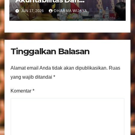
Tranparansi Pengelolaan
JUN 17, 2026
DHARMA WIJAYA
Bantuan Keuangan Parpol
Tinggalkan Balasan
Alamat email Anda tidak akan dipublikasikan.
Ruas
yang wajib ditandai
*
Komentar
*