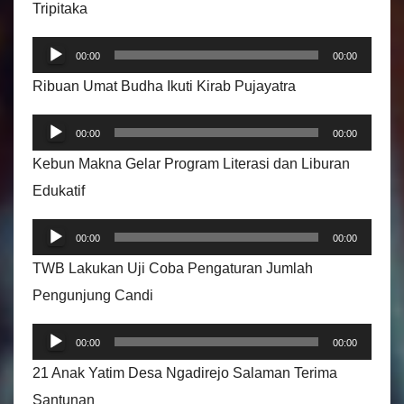
o
Tripitaka
P
00:00
00:00
e
Ribuan Umat Budha Ikuti Kirab Pujayatra
m
P
u
00:00
00:00
e
t
Kebun Makna Gelar Program Literasi dan Liburan
m
a
Edukatif
u
r
P
t
A
00:00
00:00
e
a
u
TWB Lakukan Uji Coba Pengaturan Jumlah
m
r
d
Pengunjung Candi
u
A
i
P
t
u
00:00
00:00
o
e
a
d
21 Anak Yatim Desa Ngadirejo Salaman Terima
m
r
i
Santunan