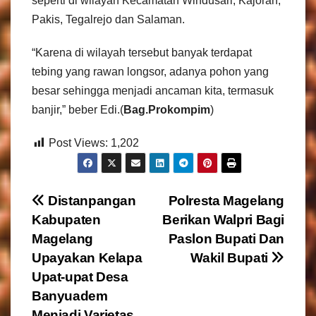
seperti di wilayah Kecamatan Windusari, Kajoran,
Pakis, Tegalrejo dan Salaman.
“Karena di wilayah tersebut banyak terdapat
tebing yang rawan longsor, adanya pohon yang
besar sehingga menjadi ancaman kita, termasuk
banjir,” beber Edi.(
Bag.Prokompim
)
Post Views:
1,202
N
Distanpangan
Polresta Magelang
Kabupaten
Berikan Walpri Bagi
a
Magelang
Paslon Bupati Dan
v
Upayakan Kelapa
Wakil Bupati
Upat-upat Desa
i
Banyuadem
Menjadi Varietas