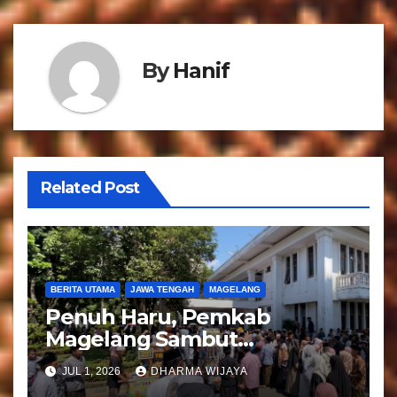
a
s
By
Hanif
i
p
o
s
Related Post
BERITA UTAMA
JAWA TENGAH
MAGELANG
Penuh Haru, Pemkab
Magelang Sambut
Kepulangan Jemaah Haji
JUL 1, 2026
DHARMA WIJAYA
Kloter 81