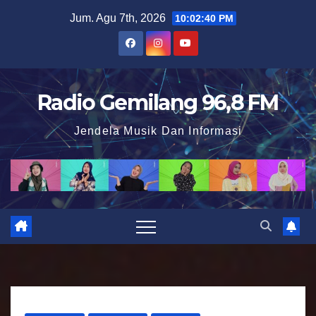
S
Jum. Agu 7th, 2026
10:02:41 PM
k
i
p
t
Radio Gemilang 96,8 FM
o
Jendela Musik Dan Informasi
c
o
n
t
e
n
t