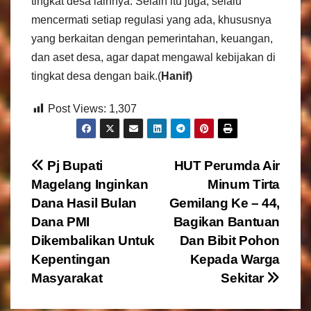
tingkat desa lainnya. Selain itu juga, selalu
mencermati setiap regulasi yang ada, khususnya
yang berkaitan dengan pemerintahan, keuangan,
dan aset desa, agar dapat mengawal kebijakan di
tingkat desa dengan baik.(
Hanif)
Post Views:
1,307
N
Pj Bupati
HUT Perumda Air
Magelang Inginkan
Minum Tirta
a
Dana Hasil Bulan
Gemilang Ke – 44,
v
Dana PMI
Bagikan Bantuan
Dikembalikan Untuk
Dan Bibit Pohon
i
Kepentingan
Kepada Warga
g
Masyarakat
Sekitar