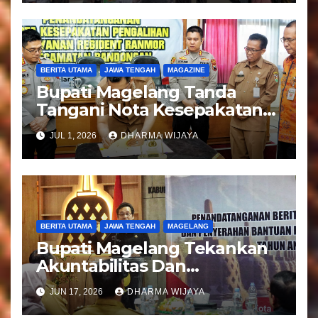
BERITA UTAMA
JAWA TENGAH
MAGAZINE
Bupati Magelang Tanda
Tangani Nota Kesepakatan
Pengalihan Pelayanan
JUL 1, 2026
DHARMA WIJAYA
Regident Di Kecamatan
Bandongan
BERITA UTAMA
JAWA TENGAH
MAGELANG
Bupati Magelang Tekankan
Akuntabilitas Dan
Tranparansi Pengelolaan
JUN 17, 2026
DHARMA WIJAYA
Bantuan Keuangan Parpol