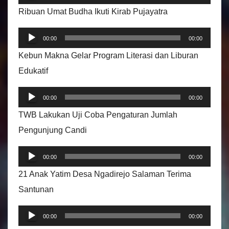
e
Ribuan Umat Budha Ikuti Kirab Pujayatra
m
P
u
00:00
00:00
e
t
Kebun Makna Gelar Program Literasi dan Liburan
m
a
Edukatif
u
r
P
t
A
00:00
00:00
e
a
u
TWB Lakukan Uji Coba Pengaturan Jumlah
m
r
d
Pengunjung Candi
u
A
i
P
t
u
00:00
00:00
o
e
a
d
21 Anak Yatim Desa Ngadirejo Salaman Terima
m
r
i
Santunan
u
A
o
P
t
u
00:00
00:00
e