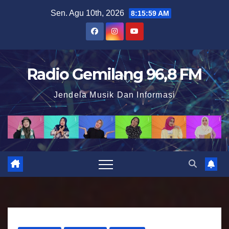
S
Sen. Agu 10th, 2026
8:16:00 AM
k
i
p
t
Radio Gemilang 96,8 FM
o
Jendela Musik Dan Informasi
c
o
n
t
e
n
t