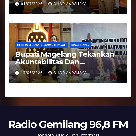
Pengalihan Pelayanan
01/07/2026
DHARMA WIJAYA
Regident Di Kecamatan
Bandongan
BERITA UTAMA
JAWA TENGAH
MAGELANG
Bupati Magelang Tekankan
Akuntabilitas Dan
Tranparansi Pengelolaan
17/06/2026
DHARMA WIJAYA
Bantuan Keuangan Parpol
Radio Gemilang 96,8 FM
Jendela Musik Dan Informasi