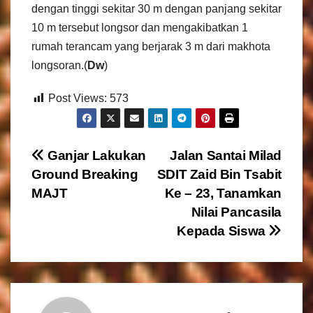
dengan tinggi sekitar 30 m dengan panjang sekitar
10 m tersebut longsor dan mengakibatkan 1
rumah terancam yang berjarak 3 m dari makhota
longsoran.(
Dw
)
Post Views:
573
N
Ganjar Lakukan
Jalan Santai Milad
Ground Breaking
SDIT Zaid Bin Tsabit
a
MAJT
Ke – 23, Tanamkan
v
Nilai Pancasila
Kepada Siswa
i
g
a