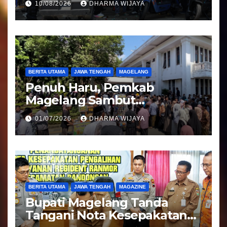
10/08/2026
DHARMA WIJAYA
: Angkat Potensi Desa
BERITA UTAMA
JAWA TENGAH
MAGELANG
Penuh Haru, Pemkab
Magelang Sambut
Kepulangan Jemaah Haji
01/07/2026
DHARMA WIJAYA
Kloter 81
BERITA UTAMA
JAWA TENGAH
MAGAZINE
Bupati Magelang Tanda
Tangani Nota Kesepakatan