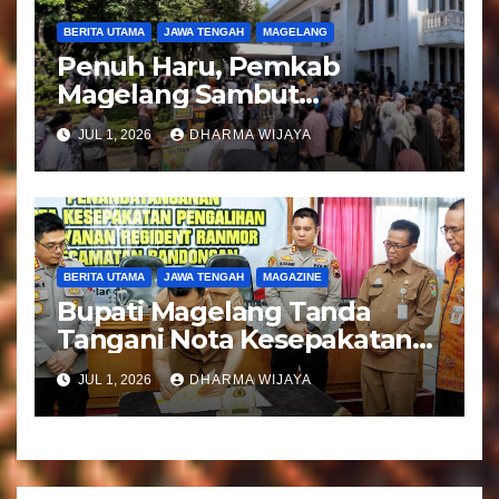
BERITA UTAMA
JAWA TENGAH
MAGELANG
Penuh Haru, Pemkab
Magelang Sambut
Kepulangan Jemaah Haji
JUL 1, 2026
DHARMA WIJAYA
Kloter 81
BERITA UTAMA
JAWA TENGAH
MAGAZINE
Bupati Magelang Tanda
Tangani Nota Kesepakatan
Pengalihan Pelayanan
JUL 1, 2026
DHARMA WIJAYA
Regident Di Kecamatan
Bandongan