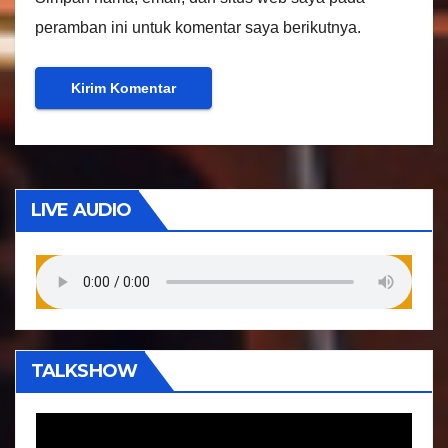
peramban ini untuk komentar saya berikutnya.
LIVE AUDIO
TALKSHOW
P