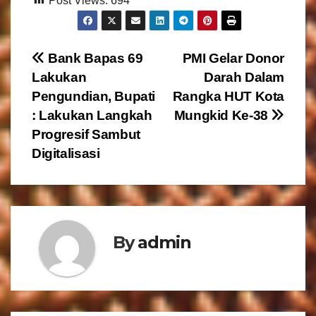
Post Views:
694
N
Bank Bapas 69
PMI Gelar Donor
Lakukan
Darah Dalam
a
Pengundian, Bupati
Rangka HUT Kota
v
: Lakukan Langkah
Mungkid Ke-38
Progresif Sambut
i
Digitalisasi
g
a
s
By
admin
i
p