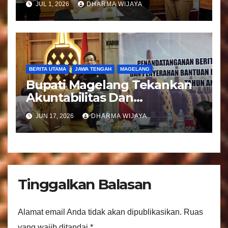
JUL 1, 2026
DHARMA WIJAYA
Regident Di Kecamatan
Bandongan
BERITA UTAMA
JAWA TENGAH
MAGELANG
Bupati Magelang Tekankan
Akuntabilitas Dan
Tranparansi Pengelolaan
JUN 17, 2026
DHARMA WIJAYA
Bantuan Keuangan Parpol
Tinggalkan Balasan
Alamat email Anda tidak akan dipublikasikan.
Ruas
yang wajib ditandai
*