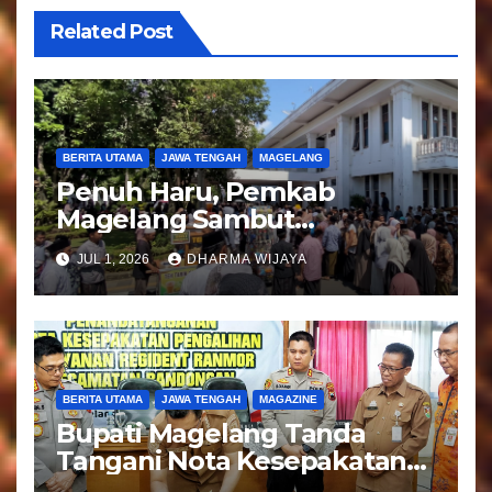
o
Related Post
s
BERITA UTAMA
JAWA TENGAH
MAGELANG
Penuh Haru, Pemkab
Magelang Sambut
Kepulangan Jemaah Haji
JUL 1, 2026
DHARMA WIJAYA
Kloter 81
BERITA UTAMA
JAWA TENGAH
MAGAZINE
Bupati Magelang Tanda
Tangani Nota Kesepakatan
Pengalihan Pelayanan