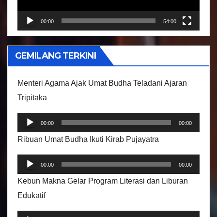
a
r
00:00
54:00
V
i
GEMILANG TERKINI
d
e
Menteri Agama Ajak Umat Budha Teladani Ajaran
o
Tripitaka
P
00:00
00:00
e
Ribuan Umat Budha Ikuti Kirab Pujayatra
m
P
u
00:00
00:00
e
t
Kebun Makna Gelar Program Literasi dan Liburan
m
a
Edukatif
u
r