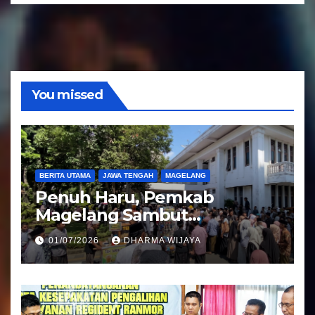
u
d
i
o
You missed
BERITA UTAMA
JAWA TENGAH
MAGELANG
Penuh Haru, Pemkab
Magelang Sambut
Kepulangan Jemaah Haji
01/07/2026
DHARMA WIJAYA
Kloter 81