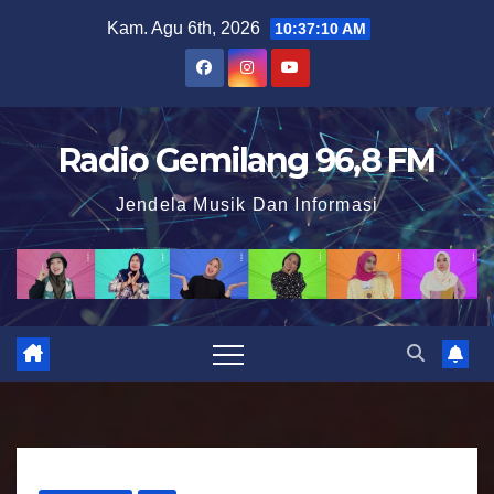
S
Kam. Agu 6th, 2026
10:37:11 AM
k
i
p
t
Radio Gemilang 96,8 FM
o
Jendela Musik Dan Informasi
c
o
n
t
e
n
t