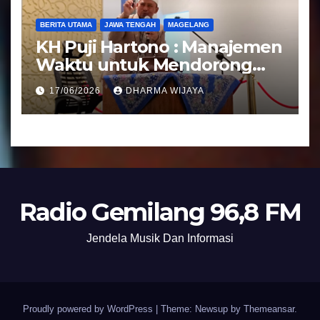
BERITA UTAMA
JAWA TENGAH
MAGELANG
KH Puji Hartono : Manajemen
Waktu untuk Mendorong
Umat Semakin Baik
17/06/2026
DHARMA WIJAYA
Radio Gemilang 96,8 FM
Jendela Musik Dan Informasi
Proudly powered by WordPress
|
Theme: Newsup by
Themeansar
.