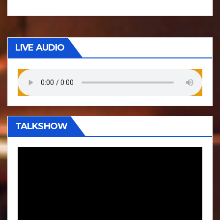
LIVE AUDIO
TALKSHOW
P
e
m
u
t