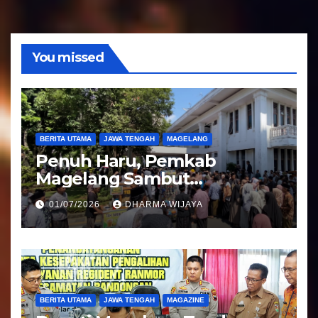
d
i
o
You missed
BERITA UTAMA
JAWA TENGAH
MAGELANG
Penuh Haru, Pemkab
Magelang Sambut
Kepulangan Jemaah Haji
01/07/2026
DHARMA WIJAYA
Kloter 81
BERITA UTAMA
JAWA TENGAH
MAGAZINE