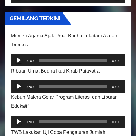
V
i
GEMILANG TERKINI
d
e
Menteri Agama Ajak Umat Budha Teladani Ajaran
o
Tripitaka
P
00:00
00:00
e
Ribuan Umat Budha Ikuti Kirab Pujayatra
m
P
u
00:00
00:00
e
t
Kebun Makna Gelar Program Literasi dan Liburan
m
a
Edukatif
u
r
P
t
A
00:00
00:00
e
a
u
TWB Lakukan Uji Coba Pengaturan Jumlah