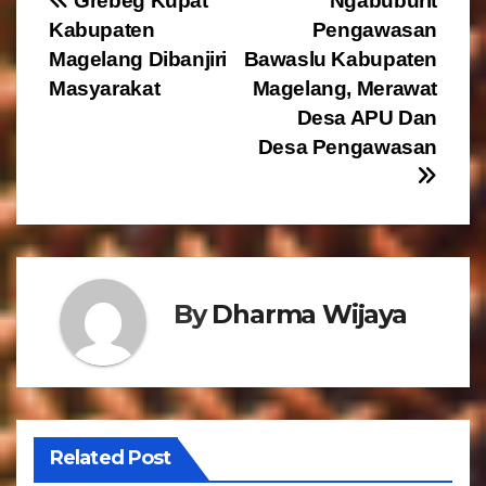
N
Grebeg Kupat
Ngabuburit
Kabupaten
Pengawasan
a
Magelang Dibanjiri
Bawaslu Kabupaten
v
Masyarakat
Magelang, Merawat
Desa APU Dan
i
Desa Pengawasan
g
a
s
By
Dharma Wijaya
i
p
o
s
Related Post