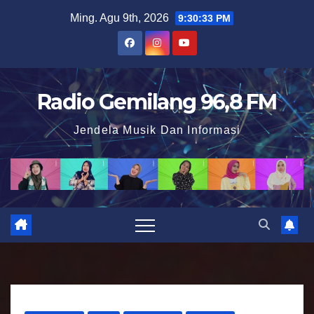
S
Ming. Agu 9th, 2026
9:30:34 PM
k
i
p
t
Radio Gemilang 96,8 FM
o
Jendela Musik Dan Informasi
c
o
n
t
e
n
t