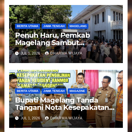
BERITA UTAMA
JAWA TENGAH
MAGELANG
Penuh Haru, Pemkab
Magelang Sambut
Kepulangan Jemaah Haji
JUL 1, 2026
DHARMA WIJAYA
Kloter 81
BERITA UTAMA
JAWA TENGAH
MAGAZINE
Bupati Magelang Tanda
Tangani Nota Kesepakatan
Pengalihan Pelayanan
JUL 1, 2026
DHARMA WIJAYA
Regident Di Kecamatan
Bandongan