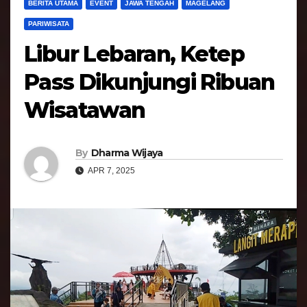
BERITA UTAMA
EVENT
JAWA TENGAH
MAGELANG
PARIWISATA
Libur Lebaran, Ketep
Pass Dikunjungi Ribuan
Wisatawan
By
Dharma Wijaya
APR 7, 2025