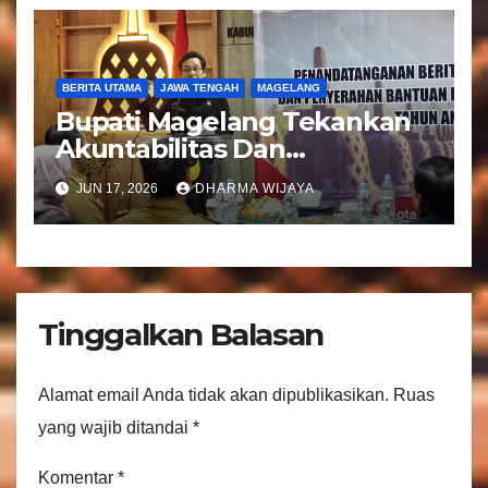
BERITA UTAMA
JAWA TENGAH
MAGELANG
Bupati Magelang Tekankan
Akuntabilitas Dan
Tranparansi Pengelolaan
JUN 17, 2026
DHARMA WIJAYA
Bantuan Keuangan Parpol
Tinggalkan Balasan
Alamat email Anda tidak akan dipublikasikan.
Ruas
yang wajib ditandai
*
Komentar
*