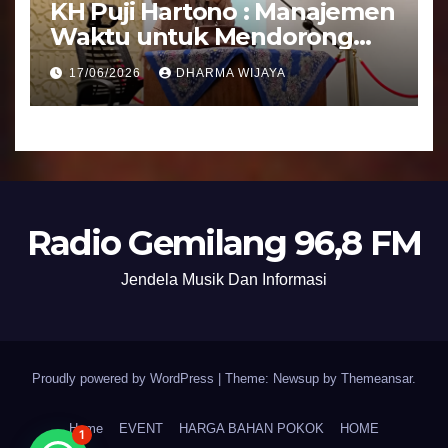
KH Puji Hartono : Manajemen
Waktu untuk Mendorong
Umat Semakin Baik
17/06/2026
DHARMA WIJAYA
Radio Gemilang 96,8 FM
Jendela Musik Dan Informasi
Proudly powered by WordPress
|
Theme: Newsup by
Themeansar
.
Home
EVENT
HARGA BAHAN POKOK
HOME
1