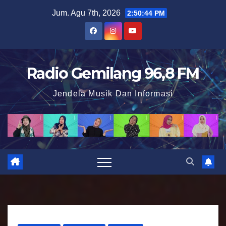
S
Jum. Agu 7th, 2026
2:50:44 PM
k
i
p
t
Radio Gemilang 96,8 FM
o
Jendela Musik Dan Informasi
c
o
n
t
e
n
t