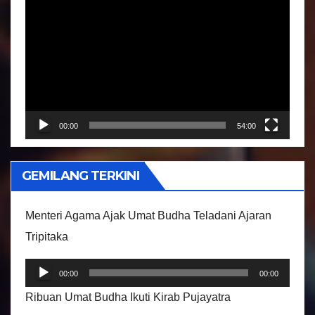
e
m
u
t
a
r
00:00
54:00
V
i
GEMILANG TERKINI
d
e
Menteri Agama Ajak Umat Budha Teladani Ajaran
o
Tripitaka
P
00:00
00:00
e
Ribuan Umat Budha Ikuti Kirab Pujayatra
m