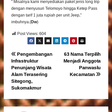
” Misalnya kami menyediakan paket jenis long trip
dengan menyusuri Telomoyo hingga Ketep Pass
dengan tarif 1 juta rupiah per unit Jeep,”
imbuhnya.(
Dw
)
Post Views:
604
N
Pengembangan
63 Nama Terpilih
Infrastruktur
Menjadi Anggota
a
Penunjang Wisata
Panwaslu
v
Alam Terasering
Kecamatan
Sitegong,
i
Sukomakmur
g
a