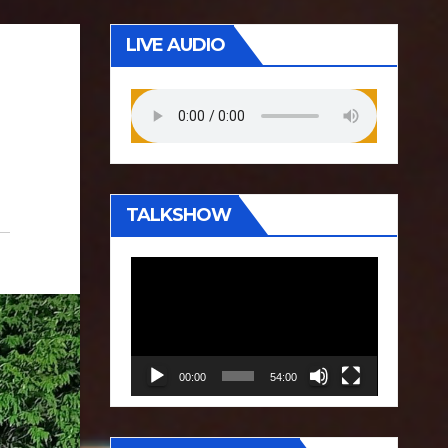
LIVE AUDIO
TALKSHOW
P
e
m
u
00:00
54:00
t
a