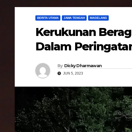
BERITA UTAMA
JAWA TENGAH
MAGELANG
Kerukunan Berag
Dalam Peringata
By
Dicky Dharmawan
JUN 5, 2023