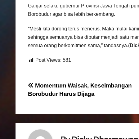
Ganjar selaku gubernur Provinsi Jawa Tengah pun
Borobudur agar bisa lebih berkembang.
“Mesti kita dorong terus menerus. Maka mulai ka
sehingga semuanya bisa diputar menjadi satu manf
semua orang berkomitmen sama,” tandasnya.(
Dic
Post Views:
581
N
Momentum Waisak, Keseimbangan
Borobudur Harus Dijaga
a
v
i
g