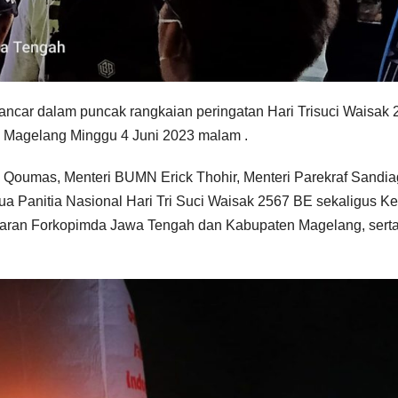
ncar dalam puncak rangkaian peringatan Hari Trisuci Waisak 
 Magelang Minggu 4 Juni 2023 malam .
il Qoumas, Menteri BUMN Erick Thohir, Menteri Parekraf Sandi
 Panitia Nasional Hari Tri Suci Waisak 2567 BE sekaligus Ke
jajaran Forkopimda Jawa Tengah dan Kabupaten Magelang, sert