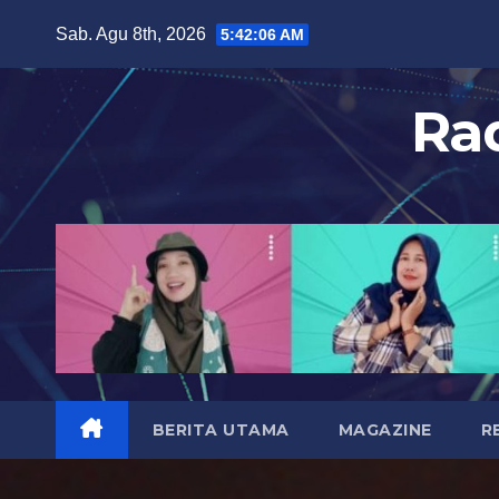
S
Sab. Agu 8th, 2026
5:42:09 AM
k
i
Ra
p
t
o
c
o
n
t
e
n
t
BERITA UTAMA
MAGAZINE
R